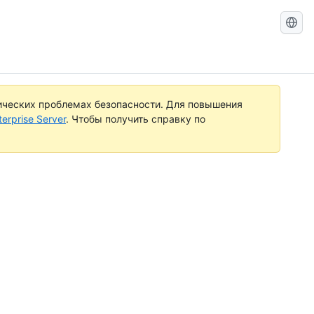
Search
GitHub
Docs
ических проблемах безопасности. Для повышения
rprise Server
. Чтобы получить справку по