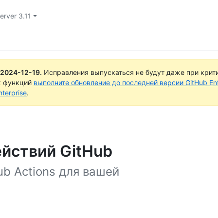
erver 3.11
2024-12-19
.
Исправления выпускаться не будут даже при крит
х функций
выполните обновление до последней версии GitHub Ente
terprise
.
йствий GitHub
b Actions для вашей