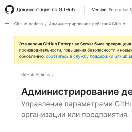
Skip
to
Документация по GitHub
Version: 
Enterprise S
main
content
GitHub Actions
/
Администрирование действий GitHub
Эта версия GitHub Enterprise Server была прекращена
производительности, повышения безопасности и новы
обновлению,
обратитесь в службу поддержки GitHub En
GitHub Actions
/
Администрирование де
Управление параметрами GitHu
организации или предприятия.