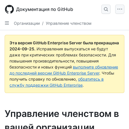
Skip
to
Документация по GitHub
main
content
Организации
/
Управление членством
Эта версия GitHub Enterprise Server была прекращена
2024-09-25
.
Исправления выпускаться не будут
даже при критических проблемах безопасности. Для
повышения производительности, повышения
безопасности и новых функций
выполните обновление
до последней версии GitHub Enterprise Server
. Чтобы
получить справку по обновлению,
обратитесь в
службу поддержки GitHub Enterprise
.
Управление членством в
вашей организации