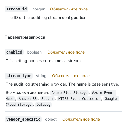
integer
Обязательное поле
stream_id
The ID of the audit log stream configuration.
Параметры запроса
boolean
Обязательное поле
enabled
This setting pauses or resumes a stream.
string
Обязательное поле
stream_type
The audit log streaming provider. The name is case sensitive.
Возможные значения
:
,
Azure Blob Storage
Azure Event 
,
,
,
,
Hubs
Amazon S3
Splunk
HTTPS Event Collector
Google 
,
Cloud Storage
Datadog
object
Обязательное поле
vendor_specific