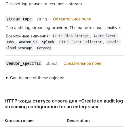
This setting pauses or resumes a stream.
string
Обязательное поле
stream_type
The audit log streaming provider. The name is case sensitive.
Возможные значения
:
,
Azure Blob Storage
Azure Event 
,
,
,
,
Hubs
Amazon S3
Splunk
HTTPS Event Collector
Google 
,
Cloud Storage
Datadog
object
Обязательное поле
vendor_specific
Can be one of these objects:
HTTP-коды статуса ответа для «Create an audit log
streaming configuration for an enterprise»
Код состояния
Description