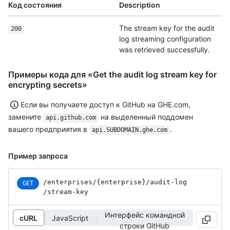
Код состояния
Description
The stream key for the audit
200
log streaming configuration
was retrieved successfully.
Примеры кода для «Get the audit log stream key for
encrypting secrets»
Если вы получаете доступ к GitHub на GHE.com,
замените
на выделенный поддомен
api.github.com
вашего предприятия в
.
api.SUBDOMAIN.ghe.com
Пример запроса
/enterprises
/{enterprise}
/audit-log
GET
/stream-key
Интерфейс командной
cURL
JavaScript
строки GitHub