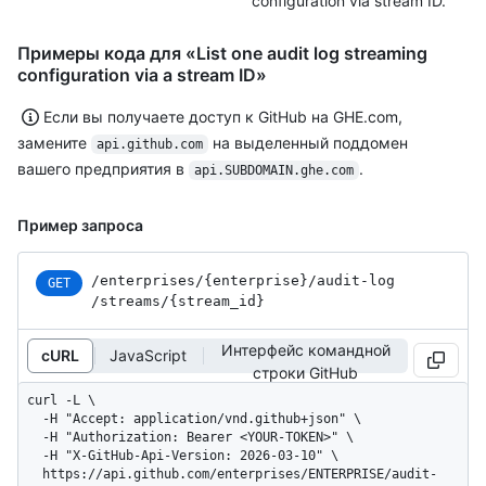
configuration via stream ID.
Примеры кода для «List one audit log streaming
configuration via a stream ID»
Если вы получаете доступ к GitHub на GHE.com,
замените
на выделенный поддомен
api.github.com
вашего предприятия в
.
api.SUBDOMAIN.ghe.com
Пример запроса
/enterprises
/{enterprise}
/audit-log
GET
/streams
/{stream_
id}
Интерфейс командной
cURL
JavaScript
строки GitHub
curl -L \

  -H "Accept: application/vnd.github+json" \

  -H "Authorization: Bearer <YOUR-TOKEN>" \

  -H "X-GitHub-Api-Version: 2026-03-10" \

  https://api.github.com/enterprises/ENTERPRISE/audit-