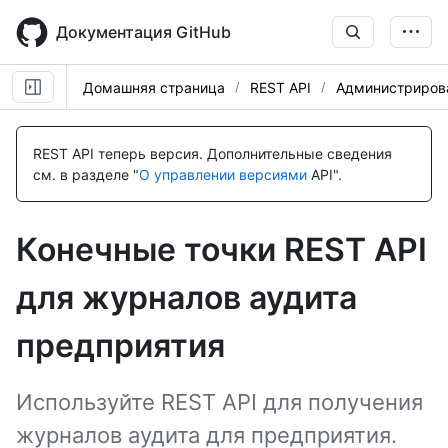
Skip
to
Документация GitHub
main
content
Домашняя страница
REST API
Администриров
Имя., Тип,
Имя., Тип,
Имя., Тип,
Имя., Тип,
Имя., Тип,
Имя., Тип,
Имя., Тип,
Имя., Тип,
Имя., Тип,
Имя., Тип,
Имя., Тип,
Имя., Тип,
Имя., Тип,
Имя., Тип,
Имя., Тип,
Имя., Тип,
Имя., Тип,
Description
Description
Description
Description
Description
Description
Description
Description
Description
Description
Description
Description
Description
Description
Description
Description
Description
REST API теперь версия.
Дополнительные сведения
см. в разделе "
О управлении версиями
API".
Конечные точки REST API
для журналов аудита
предприятия
Используйте REST API для получения
журналов аудита для предприятия.