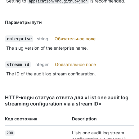
Setting to
is recommended.
application/vnd.github+json
Параметры пути
string
Обязательное поле
enterprise
The slug version of the enterprise name.
integer
Обязательное поле
stream_id
The ID of the audit log stream configuration.
HTTP-коды статуса ответа для «List one audit log
streaming configuration via a stream ID»
Код состояния
Description
Lists one audit log stream
200