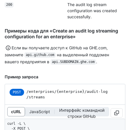
The audit log stream
200
configuration was created
successfully.
Примеры кода для «Create an audit log streaming
configuration for an enterprise»
Если вы получаете доступ к GitHub на GHE.com,
замените
на выделенный поддомен
api.github.com
вашего предприятия в
.
api.SUBDOMAIN.ghe.com
Пример запроса
/enterprises
/{enterprise}
/audit-log
POST
/streams
Интерфейс командной
cURL
JavaScript
строки GitHub
curl -L \

  -X POST \
