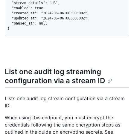
  "stream_details": "US",

  "enabled": true,

  "created_at": "2024-06-06T08:00:00Z",

  "updated_at": "2024-06-06T08:00:00Z",

  "paused_at": null

}
List one audit log streaming
configuration via a stream ID
Lists one audit log stream configuration via a stream
ID.
When using this endpoint, you must encrypt the
credentials following the same encryption steps as
outlined in the guide on encrypting secrets. See