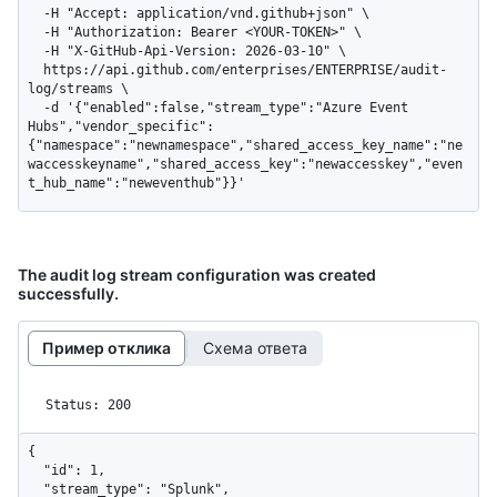
  -H "Accept: application/vnd.github+json" \

  -H "Authorization: Bearer <YOUR-TOKEN>" \

  -H "X-GitHub-Api-Version: 2026-03-10" \

  https://api.github.com/enterprises/ENTERPRISE/audit-
log/streams \

  -d '{"enabled":false,"stream_type":"Azure Event 
Hubs","vendor_specific":
{"namespace":"newnamespace","shared_access_key_name":"ne
waccesskeyname","shared_access_key":"newaccesskey","even
t_hub_name":"neweventhub"}}'
The audit log stream configuration was created
successfully.
Пример отклика
Схема ответа
Status: 200
{

  "id": 1,

  "stream_type": "Splunk",
