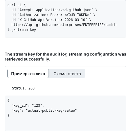
curl -L \

  -H "Accept: application/vnd.github+json" \

  -H "Authorization: Bearer <YOUR-TOKEN>" \

  -H "X-GitHub-Api-Version: 2026-03-10" \

  https://api.github.com/enterprises/ENTERPRISE/audit-
log/stream-key
The stream key for the audit log streaming configuration was
retrieved successfully.
Пример отклика
Схема ответа
Status: 200
{

  "key_id": "123",

  "key": "actual-public-key-value"

}