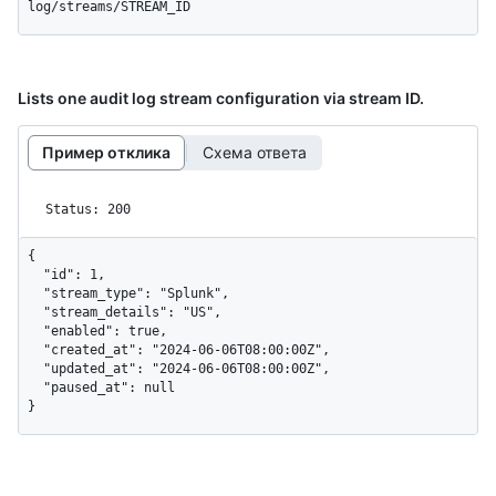
log/streams/STREAM_ID
Lists one audit log stream configuration via stream ID.
Пример отклика
Схема ответа
Status: 200
{

  "id": 1,

  "stream_type": "Splunk",

  "stream_details": "US",

  "enabled": true,

  "created_at": "2024-06-06T08:00:00Z",

  "updated_at": "2024-06-06T08:00:00Z",

  "paused_at": null

}