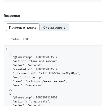
Response
Пример отклика
Схема ответа
Status: 200
[

  {

    "@timestamp": 1606929874512,

    "action": "team.add_member",

    "actor": "octocat",

    "created_at": 1606929874512,

    "_document_id": "xJJFlFOhQ6b-5vaAFy9Rjw",

    "org": "octo-corp",

    "team": "octo-corp/example-team",

    "user": "monalisa"

  },

  {

    "@timestamp": 1606507117008,

    "action": "org.create",

    "actor": "octocat",
