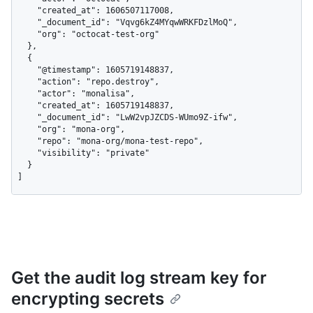
    "created_at": 1606507117008,

    "_document_id": "Vqvg6kZ4MYqwWRKFDzlMoQ",

    "org": "octocat-test-org"

  },

  {

    "@timestamp": 1605719148837,

    "action": "repo.destroy",

    "actor": "monalisa",

    "created_at": 1605719148837,

    "_document_id": "LwW2vpJZCDS-WUmo9Z-ifw",

    "org": "mona-org",

    "repo": "mona-org/mona-test-repo",

    "visibility": "private"

  }

]
Get the audit log stream key for
encrypting secrets