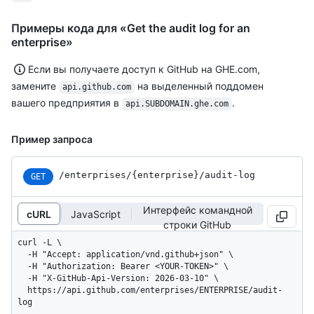
Примеры кода для «Get the audit log for an
enterprise»
Если вы получаете доступ к GitHub на GHE.com,
замените
на выделенный поддомен
api.github.com
вашего предприятия в
.
api.SUBDOMAIN.ghe.com
Пример запроса
/enterprises
/{enterprise}
/audit-log
GET
Интерфейс командной
cURL
JavaScript
строки GitHub
curl -L \

  -H "Accept: application/vnd.github+json" \

  -H "Authorization: Bearer <YOUR-TOKEN>" \

  -H "X-GitHub-Api-Version: 2026-03-10" \

  https://api.github.com/enterprises/ENTERPRISE/audit-
log