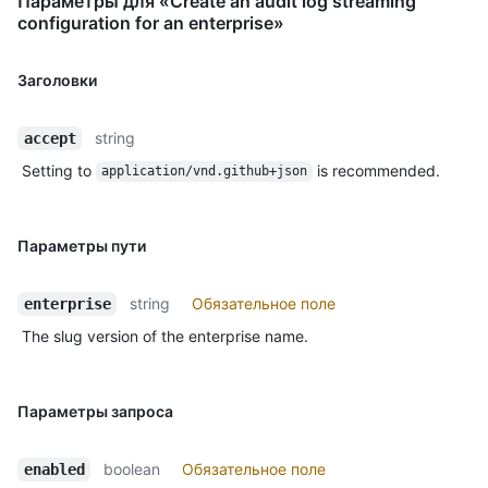
Параметры для «Create an audit log streaming
configuration for an enterprise»
Заголовки
string
accept
Setting to
is recommended.
application/vnd.github+json
Параметры пути
string
Обязательное поле
enterprise
The slug version of the enterprise name.
Параметры запроса
boolean
Обязательное поле
enabled