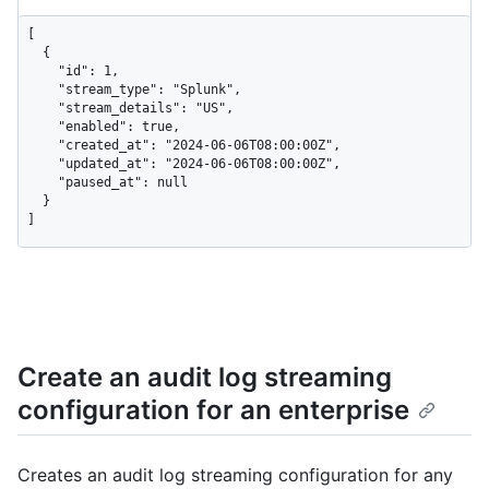
[

  {

    "id": 1,

    "stream_type": "Splunk",

    "stream_details": "US",

    "enabled": true,

    "created_at": "2024-06-06T08:00:00Z",

    "updated_at": "2024-06-06T08:00:00Z",

    "paused_at": null

  }

]
Create an audit log streaming
configuration for an enterprise
Creates an audit log streaming configuration for any