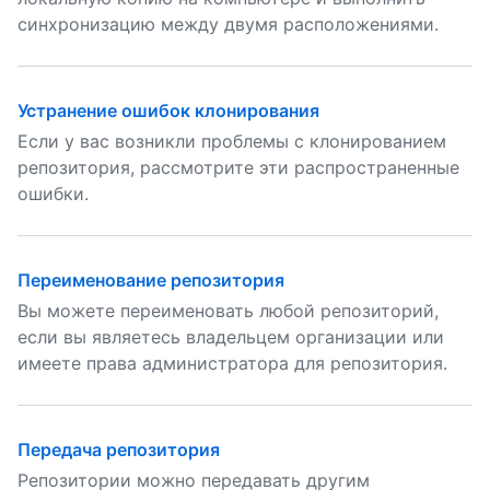
синхронизацию между двумя расположениями.
Устранение ошибок клонирования
Если у вас возникли проблемы с клонированием
репозитория, рассмотрите эти распространенные
ошибки.
Переименование репозитория
Вы можете переименовать любой репозиторий,
если вы являетесь владельцем организации или
имеете права администратора для репозитория.
Передача репозитория
Репозитории можно передавать другим