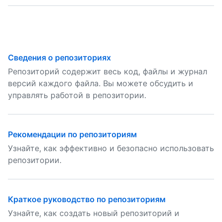
Сведения о репозиториях
Репозиторий содержит весь код, файлы и журнал
версий каждого файла. Вы можете обсудить и
управлять работой в репозитории.
Рекомендации по репозиториям
Узнайте, как эффективно и безопасно использовать
репозитории.
Краткое руководство по репозиториям
Узнайте, как создать новый репозиторий и