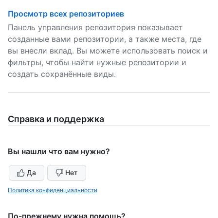
Просмотр всех репозиториев
Панель управления репозитория показывает
созданные вами репозитории, а также места, где
вы внесли вклад. Вы можете использовать поиск и
фильтры, чтобы найти нужные репозитории и
создать сохранённые виды.
Справка и поддержка
Вы нашли что вам нужно?
Да
Нет
Политика конфиденциальности
По-прежнему нужна помощь?