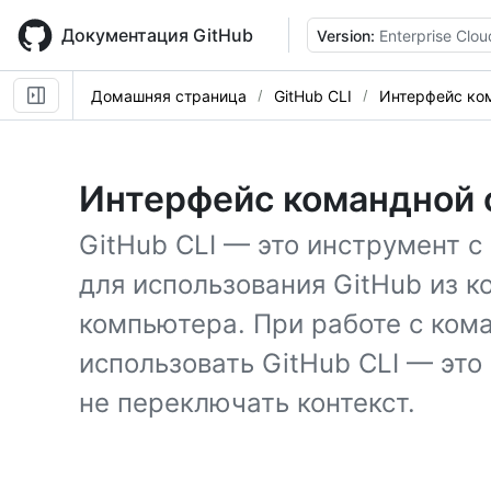
Skip
to
Документация GitHub
Version:
Enterprise Clou
main
content
Домашняя страница
GitHub CLI
Интерфейс ком
Интерфейс командной 
GitHub CLI — это инструмент 
для использования GitHub из 
компьютера. При работе с ком
использовать GitHub CLI — это
не переключать контекст.