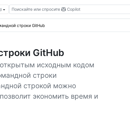
Поискайте или спросите
Copilot
d
андной строки GitHub
строки GitHub
с открытым исходным кодом
командной строки
андной строкой можно
 позволит экономить время и