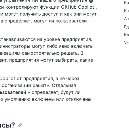
дке управления ИИ вашего предприятия
Ка
и контролируют функции GitHub Copilot ,
К 
и могут получить доступ и как они могут
А 
а определяет, могут ли пользователи
Гд
Ка
станавливаются на уровне предприятия.
Ус
инистраторы могут либо явно включать
анизациям самостоятельно решать. В
ент, предприятия могут выбирать, какие
pilot от предприятия, а не через
 организации решат». Отдельная
ьзователей
» определяет, будут ли
по умолчанию включены или отключены
исы?