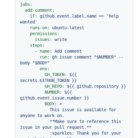
jobs:
add-comment:
if:
github.event.label.name
==
'help 
wanted'
runs-on:
ubuntu-latest
permissions:
issues:
write
steps:
-
name:
Add
comment
run:
gh
issue
comment
"$NUMBER"
--
body
"$BODY"
env:
GH_TOKEN:
${{
secrets.GITHUB_TOKEN
}}
GH_REPO:
${{
github.repository
}}
NUMBER:
${{
github.event.issue.number
}}
BODY:
>

            This issue is available for 
anyone to work on.

            **Make sure to reference this 
issue in your pull request.**

            :sparkles: Thank you for your 