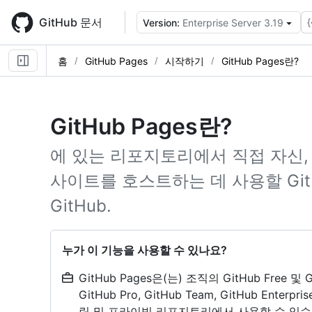
Skip
to
GitHub 문서
{
Version:
Enterprise Server 3.19
main
content
홈
GitHub Pages
시작하기
GitHub Pages란?
GitHub Pages란?
에 있는 리포지토리에서 직접 자신,
사이트를 호스트하는 데 사용할 GitH
GitHub.
누가 이 기능을 사용할 수 있나요?
GitHub Pages은(는) 조직의 GitHub Free
GitHub Pro, GitHub Team, GitHub Enterpri
릭 및 프라이빗 리포지토리에서 사용할 수 있습