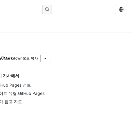
Markdown으로 복사
이 기사에서
tHub Pages 정보
이트 유형 GitHub Pages
가 참고 자료