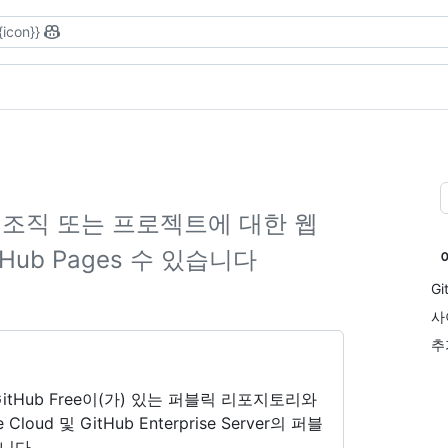
{icon}}
 조직 또는 프로젝트에 대한 웹
ub Pages 수 있습니다
Gi
사
추
 및 GitHub Free이(가) 있는 퍼블릭 리포지토리와
se Cloud 및 GitHub Enterprise Server의 퍼블
니다.