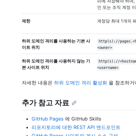
리에 저장해야 하며,
인 또는 조직 계정 
제한
계정당 최대 1개의 
하위 도메인 격리를 사용하는 기본 사
http(s):/
/
pages.<
이트 위치
<owner>
하위 도메인 격리를 사용하지 않는 기
http(s):/
/
<hostna
본 사이트 위치
<username>
자세한 내용은
하위 도메인 격리 활성화
을 참조하거
추가 참고 자료
GitHub Pages
에 GitHub Skills
리포지토리에 대한 REST API 엔드포인트
GitHub Pages 사이트의 게시 소스 구성