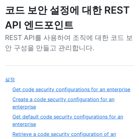
코드 보안 설정에 대한 REST
API 엔드포인트
REST API를 사용하여 조직에 대한 코드 보
안 구성을 만들고 관리합니다.
,
설정
1
,
Get code security configurations for an enterprise
of
1
Create a code security configuration for an
1
of
,
enterprise
20
2
Get default code security configurations for an
of
,
enterprise
20
3
Retrieve a code security configuration of an
of