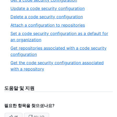
Get a code security configuration
20
of
14
,
Update a code security configuration
20
of
15
,
Delete a code security configuration
20
of
16
,
Attach a configuration to repositories
20
of
17
Set a code security configuration as a default for
20
of
,
an organization
20
18
Get repositories associated with a code security
of
,
configuration
20
19
Get the code security configuration associated
of
,
with a repository
20
20
of
20
도움말 및 지원
필요한 항목을 찾으셨나요?
예
아니요