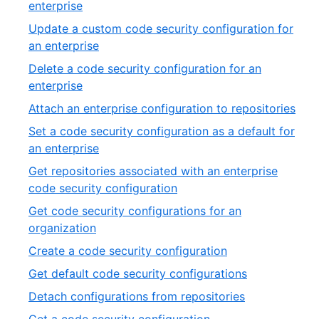
,
enterprise
20
4
Update a custom code security configuration for
of
,
an enterprise
20
5
Delete a code security configuration for an
of
,
enterprise
20
6
,
Attach an enterprise configuration to repositories
of
7
Set a code security configuration as a default for
20
of
,
an enterprise
20
8
Get repositories associated with an enterprise
of
,
code security configuration
20
9
Get code security configurations for an
of
,
organization
20
10
,
Create a code security configuration
of
11
,
Get default code security configurations
20
of
12
,
Detach configurations from repositories
20
of
13
,