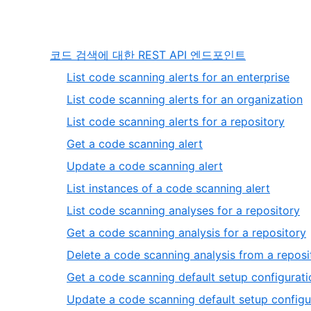
,
코드 검색에 대한 REST API 엔드포인트
1
,
List code scanning alerts for an enterprise
of
1
,
List code scanning alerts for an organization
1
of
2
,
List code scanning alerts for a repository
13
o
3
,
Get a code scanning alert
1
of
4
,
Update a code scanning alert
13
of
5
,
List instances of a code scanning alert
13
of
6
,
List code scanning analyses for a repository
13
of
7
,
Get a code scanning analysis for a repository
13
of
Delete a code scanning analysis from a reposi
13
o
Get a code scanning default setup configurati
Update a code scanning default setup configu