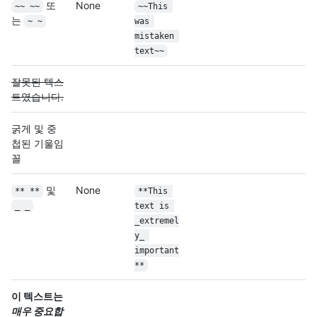
또
None
~~ ~~
~~This 
는
~ ~
was 
mistaken 
text~~
잘못된 텍스
트였습니다.
굵게 및 중
첩된 기울임
꼴
및
None
** **
**This 
_ _
text is 
_extremel
y_ 
important
**
이 텍스트는
매우 중요합