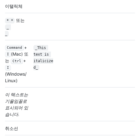
이탤릭체
또는
* *
_ 
_
+
_This 
Command
(Mac) 또
text is 
I
는
+
italicize
Ctrl
d_
I
(Windows/
Linux)
이 텍스트는
기울임꼴로
표시되어 있
습니다.
취소선