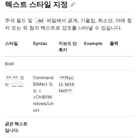
텍스트 스타일 지정
주석 필드 및
파일에서 굵게, 기울집, 취소선, 아래 첨
.md
자 또는 위 첨자 텍스트로 강조를 나타낼 수 있습니다.
스타일
Syntax
키보드 단
Example
출력
축키
Bold
또
Command
** **
**This 
는
B
(Mac) 또
__ __
is bold 
는 <
text**
>Ctrl
B
(Wi
ndows/Lin
ux)
굵은 텍스트
입니다.