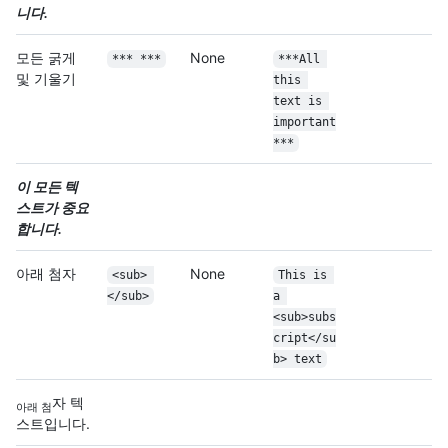
니다.
모든 굵게
None
*** ***
***All 
및 기울기
this 
text is 
important
***
이 모든 텍
스트가 중요
합니다.
아래 첨자
None
<sub> 
This is 
</sub>
a 
<sub>subs
cript</su
b> text
자 텍
아래 첨
스트입니다.