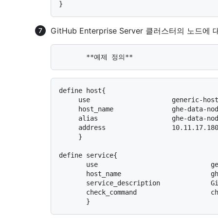
GitHub Enterprise Server 클러스터의 
define host{

     use                     generic-host

     host_name               ghe-data-node-0

     alias                   ghe-data-node-0

     address                 10.11.17.180

     }

define service{

       use                             generic-service

       host_name                       ghe-data-node-0

       service_description             GitHub Cluster Status

       check_command                   check_ssh_ghe_cluster
