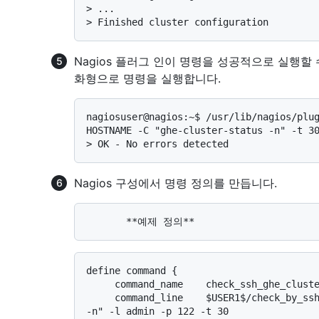
> 
...
> 
Finished cluster configuration
Nagios 플러그 인이 명령을 성공적으로 실행할 
화형으로 명령을 실행합니다.
nagiosuser@nagios:~$ /usr/lib/nagios/plug
> 
OK - No errors detected
Nagios 구성에서 명령 정의를 만듭니다.
define command {

     command_name    check_ssh_ghe_cluster

     command_line    $USER1$/check_by_ssh -H $HOSTADDRESS$ -C "ghe-cluster-status 
-n" -l admin -p 122 -t 30
