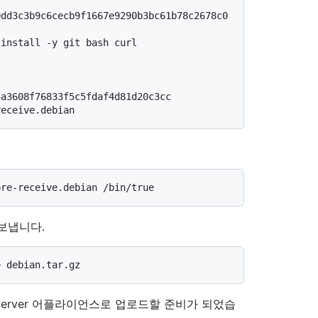
0dd3c3b9c6cecb9f1667e9290b3bc61b78c2678c0
 install -y git bash curl
4a3608f76833f5c5fdaf4d81d20c3cc
receive.debian
보냅니다.
ise Server 어플라이언스로 업로드할 준비가 되었습