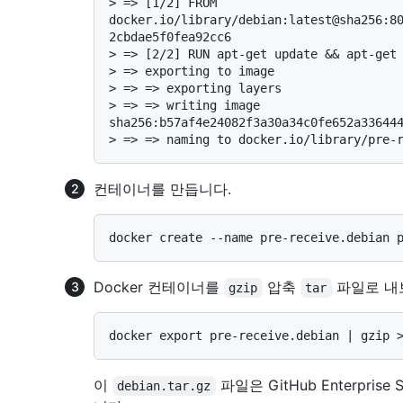
> 
=> [1/2] FROM 
docker.io/library/debian:latest@sha256:8
2cbdae5f0fea92cc6
> 
=> [2/2] RUN apt-get update && apt-get
> 
=> exporting to image
> 
=> => exporting layers
> 
=> => writing image 
sha256:b57af4e24082f3a30a34c0fe652a33644
> 
=> => naming to docker.io/library/pre-
컨테이너를 만듭니다.
Docker 컨테이너를
압축
파일로 내
gzip
tar
이
파일은 GitHub Enterpr
debian.tar.gz