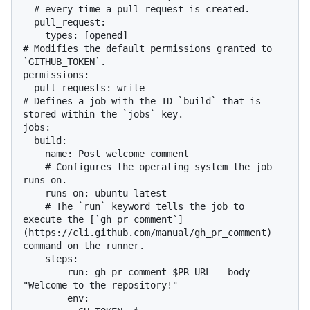
  # every time a pull request is created.

  pull_request:

    types: [opened]

# Modifies the default permissions granted to 
`GITHUB_TOKEN`.

permissions:

  pull-requests: write

# Defines a job with the ID `build` that is 
stored within the `jobs` key.

jobs:

  build:

    name: Post welcome comment

    # Configures the operating system the job 
runs on.

    runs-on: ubuntu-latest

    # The `run` keyword tells the job to 
execute the [`gh pr comment`]
(https://cli.github.com/manual/gh_pr_comment) 
command on the runner.

    steps:

      - run: gh pr comment $PR_URL --body 
"Welcome to the repository!"

        env:
