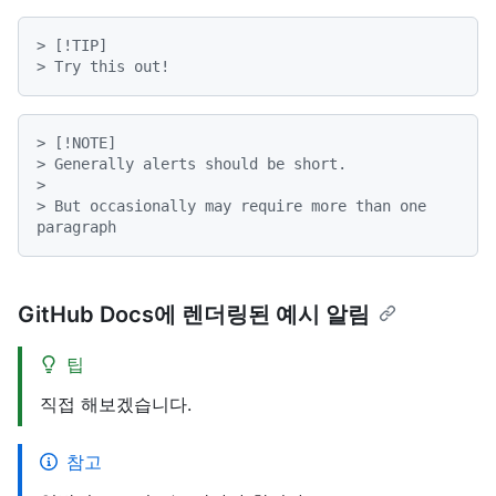
> [!TIP]
> Try this out!
> [!NOTE]
> Generally alerts should be short.
>

> But occasionally may require more than one 
paragraph
GitHub Docs에 렌더링된 예시 알림
팁
직접 해보겠습니다.
참고