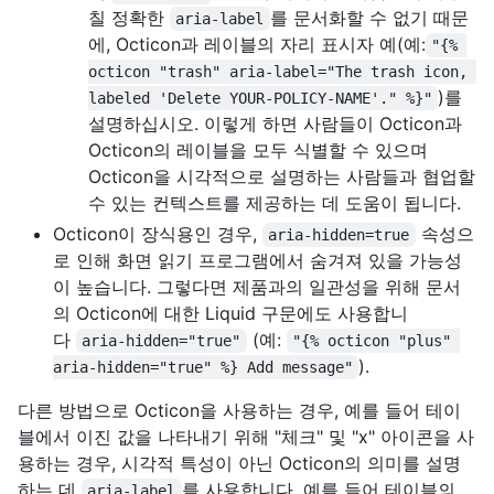
칠 정확한
를 문서화할 수 없기 때문
aria-label
에, Octicon과 레이블의 자리 표시자 예(예:
"{% 
octicon "trash" aria-label="The trash icon, 
)를
labeled 'Delete YOUR-POLICY-NAME'." %}"
설명하십시오. 이렇게 하면 사람들이 Octicon과
Octicon의 레이블을 모두 식별할 수 있으며
Octicon을 시각적으로 설명하는 사람들과 협업할
수 있는 컨텍스트를 제공하는 데 도움이 됩니다.
Octicon이 장식용인 경우,
속성으
aria-hidden=true
로 인해 화면 읽기 프로그램에서 숨겨져 있을 가능성
이 높습니다. 그렇다면 제품과의 일관성을 위해 문서
의 Octicon에 대한 Liquid 구문에도 사용합니
다
(예:
aria-hidden="true"
"{% octicon "plus" 
).
aria-hidden="true" %} Add message"
다른 방법으로 Octicon을 사용하는 경우, 예를 들어 테이
블에서 이진 값을 나타내기 위해 "체크" 및 "x" 아이콘을 사
용하는 경우, 시각적 특성이 아닌 Octicon의 의미를 설명
하는 데
를 사용합니다. 예를 들어 테이블의
aria-label