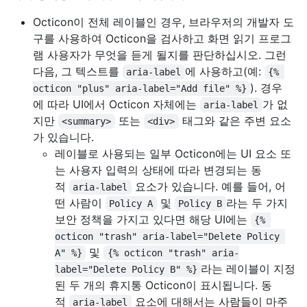
Octicon이 전체 레이블인 경우, 브라우저의 개발자 도
구를 사용하여 Octicon을 검사하고 화면 읽기 프로그
램 사용자가 무엇을 듣게 될지를 판단하십시오. 그런
다음, 그 텍스트를
에 사용하고(예:
aria-label
{% 
). 경우
octicon "plus" aria-label="Add file" %}
에 따라 UI에서 Octicon 자체에는
가 없
aria-label
지만
또는
태그와 같은 주변 요소
<summary>
<div>
가 있습니다.
레이블로 사용되는 일부 Octicon에는 UI 요소 또
는 사용자 입력의 상태에 따라 변경되는 동
적
요소가 있습니다. 예를 들어, 어
aria-label
떤 사람이
및
라는 두 가지
Policy A
Policy B
보안 정책을 가지고 있다면 해당 UI에는
{% 
octicon "trash" aria-label="Delete Policy 
및
A" %}
{% octicon "trash" aria-
라는 레이블이 지정
label="Delete Policy B" %}
된 두 개의 휴지통 Octicon이 표시됩니다. 동
적
요소에 대해서는 사람들이 마주
aria-label