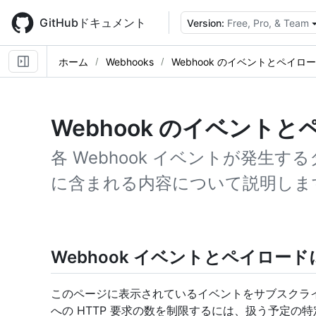
Skip
to
GitHubドキュメント
Version:
Free, Pro, & Team
main
content
ホーム
Webhooks
Webhook のイベントとペイロ
名
名
名
名
名
名
名
名
名
名
名
名
名
名
名
名
名
名
名
名
名
名
名
名
名
名
名
名
名
名
名
名
名
名
名
名
名
名
名
名
名
名
名
名
名
名
名
名
名
名
名
名
名
名
名
名
名
名
名
名
名
名
名
名
名
名
名
名
名
名
名
名
名
名
名
前,
前,
前,
前,
前,
前,
前,
前,
前,
前,
前,
前,
前,
前,
前,
前,
前,
前,
前,
前,
前,
前,
前,
前,
前,
前,
前,
前,
前,
前,
前,
前,
前,
前,
前,
前,
前,
前,
前,
前,
前,
前,
前,
前,
前,
前,
前,
前,
前,
前,
前,
前,
前,
前,
前,
前,
前,
前,
前,
前,
前,
前,
前,
前,
前,
前,
前,
前,
前,
前,
前,
前,
前,
前,
前,
タ
タ
タ
タ
タ
タ
タ
タ
タ
タ
タ
タ
タ
タ
タ
タ
タ
タ
タ
タ
タ
タ
タ
タ
タ
タ
タ
タ
タ
タ
タ
タ
タ
タ
タ
タ
タ
タ
タ
タ
タ
タ
タ
タ
タ
タ
タ
タ
タ
タ
タ
タ
タ
タ
タ
タ
タ
タ
タ
タ
タ
タ
タ
タ
タ
タ
タ
タ
タ
タ
タ
タ
タ
タ
タ
Webhook のイベント
イ
イ
イ
イ
イ
イ
イ
イ
イ
イ
イ
イ
イ
イ
イ
イ
イ
イ
イ
イ
イ
イ
イ
イ
イ
イ
イ
イ
イ
イ
イ
イ
イ
イ
イ
イ
イ
イ
イ
イ
イ
イ
イ
イ
イ
イ
イ
イ
イ
イ
イ
イ
イ
イ
イ
イ
イ
イ
イ
イ
イ
イ
イ
イ
イ
イ
イ
イ
イ
イ
イ
イ
イ
イ
イ
プ,
プ,
プ,
プ,
プ,
プ,
プ,
プ,
プ,
プ,
プ,
プ,
プ,
プ,
プ,
プ,
プ,
プ,
プ,
プ,
プ,
プ,
プ,
プ,
プ,
プ,
プ,
プ,
プ,
プ,
プ,
プ,
プ,
プ,
プ,
プ,
プ,
プ,
プ,
プ,
プ,
プ,
プ,
プ,
プ,
プ,
プ,
プ,
プ,
プ,
プ,
プ,
プ,
プ,
プ,
プ,
プ,
プ,
プ,
プ,
プ,
プ,
プ,
プ,
プ,
プ,
プ,
プ,
プ,
プ,
プ,
プ,
プ,
プ,
プ,
各 Webhook イベントが発生
説
説
説
説
説
説
説
説
説
説
説
説
説
説
説
説
説
説
説
説
説
説
説
説
説
説
説
説
説
説
説
説
説
説
説
説
説
説
説
説
説
説
説
説
説
説
説
説
説
説
説
説
説
説
説
説
説
説
説
説
説
説
説
説
説
説
説
説
説
説
説
説
説
説
説
明
明
明
明
明
明
明
明
明
明
明
明
明
明
明
明
明
明
明
明
明
明
明
明
明
明
明
明
明
明
明
明
明
明
明
明
明
明
明
明
明
明
明
明
明
明
明
明
明
明
明
明
明
明
明
明
明
明
明
明
明
明
明
明
明
明
明
明
明
明
明
明
明
明
明
に含まれる内容について説明しま
Webhook イベントとペイロー
このページに表示されているイベントをサブスクライブ
への HTTP 要求の数を制限するには、扱う予定