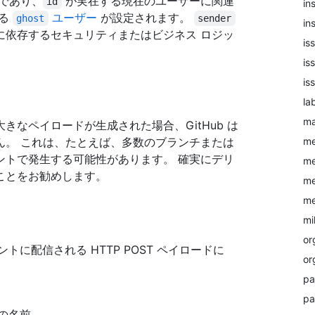
であり、
が実在する現在のユーザーに関連
id
in
ある
ユーザー
が設定されます。
ghost
sender
in
に依存するセキュリティまたはビジネス ロジッ
is
is
is
la
ma
大きなペイロードが生成された場合、GitHub は
m
ません。 これは、たとえば、多数のブランチまたは
ントで発生する可能性があります。 確実にデリ
me
ことをお勧めします。
me
me
mi
or
ントに配信される HTTP POST ペイロードに
or
pa
pa
トの名前。