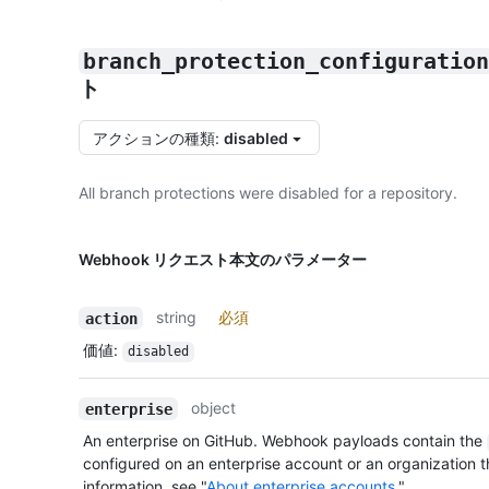
branch_protection_configuration
ト
アクションの種類
:
disabled
All branch protections were disabled for a repository.
Webhook リクエスト本文のパラメーター
string
必須
action
価値
:
disabled
object
enterprise
An enterprise on GitHub. Webhook payloads contain the
configured on an enterprise account or an organization t
information, see "
About enterprise accounts
."