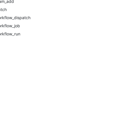
am_add
tch
rkflow_dispatch
rkflow_job
rkflow_run