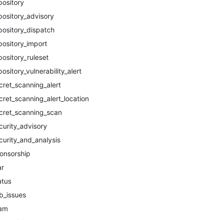
pository
pository_advisory
pository_dispatch
pository_import
pository_ruleset
pository_vulnerability_alert
cret_scanning_alert
cret_scanning_alert_location
cret_scanning_scan
curity_advisory
curity_and_analysis
onsorship
ar
atus
b_issues
am