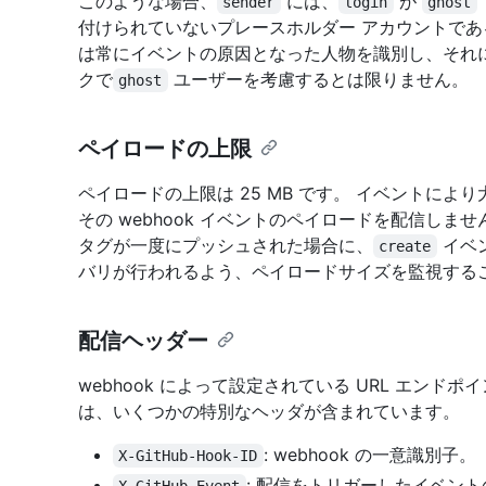
このような場合、
には、
が
sender
login
ghost
付けられていないプレースホルダー アカウントで
は常にイベントの原因となった人物を識別し、それ
クで
ユーザーを考慮するとは限りません。
ghost
ペイロードの上限
ペイロードの上限は 25 MB です。 イベントにより
その webhook イベントのペイロードを配信し
タグが一度にプッシュされた場合に、
イベ
create
バリが行われるよう、ペイロードサイズを監視する
配信ヘッダー
webhook によって設定されている URL エンドポイ
は、いくつかの特別なヘッダが含まれています。
: webhook の一意識別子。
X-GitHub-Hook-ID
: 配信をトリガーしたイベン