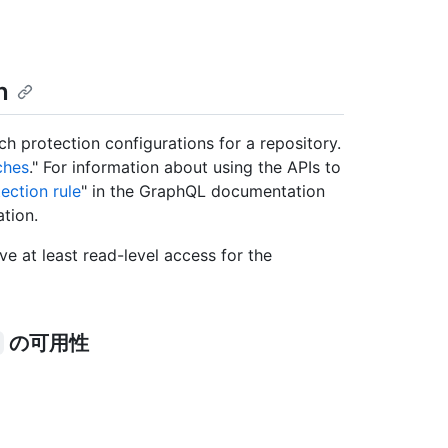
n
h protection configurations for a repository.
ches
." For information about using the APIs to
ection rule
" in the GraphQL documentation
tion.
e at least read-level access for the
の可用性