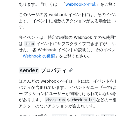
あります。 詳しくは、「
webhookの作成
」をご覧
このページの各 webhook イベントには、そのイベ
ます。 イベントに複数のアクションがある場合は
す。
各イベントは、特定の種類の Webhook でのみ使用で
は
イベントにサブスクライブできますが、リポジ
team
せん。 各 Webhook イベントの説明に、そのイ
「
Webhook の種類
」をご覧ください。
sender
プロパティ
ほとんどの webhook ペイロードには、イベン
パティが含まれています。 イベントがユーザーで
ー アクションにユーザーが関連付けられていない場合
があります。
や
などの一部
check_run
check_suite
アクターのないアクションが含まれます。