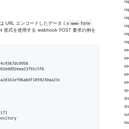
re
re
re
たは URL エンコードしたデータ (
x-www-form-
re
 形式を使用する webhook POST 要求の例を
re
re
se
se
-4c9367dc0958
se
702edd92eea23791c5f6
se
6a2d161ef06abdf1859230aa23c
se
sp
st
st
9171
su
pository
te