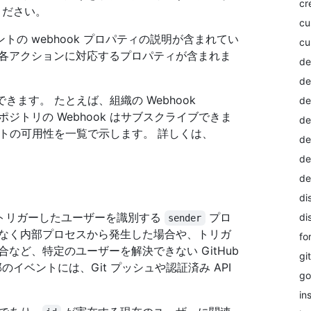
cr
ください。
cu
ントの webhook プロパティの説明が含まれてい
cu
、各アクションに対応するプロパティが含まれま
de
de
きます。 たとえば、組織の Webhook
de
トリの Webhook はサブスクライブできま
de
ベントの可用性を一覧で示します。 詳しくは、
de
de
de
di
トをトリガーしたユーザーを識別する
プロ
di
sender
はなく内部プロセスから発生した場合や、トリガ
fo
など、特定のユーザーを解決できない GitHub
gi
のイベントには、Git プッシュや認証済み API
go
in