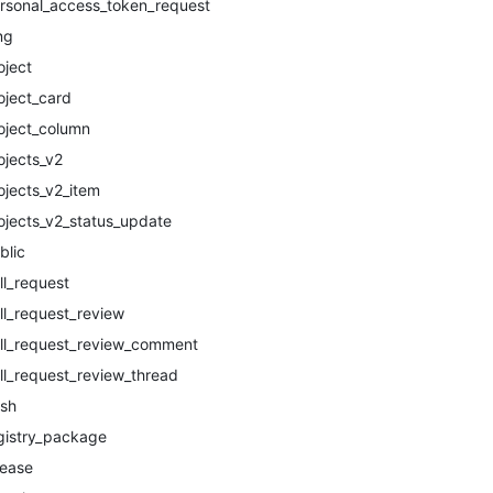
rsonal_access_token_request
ng
oject
oject_card
oject_column
ojects_v2
ojects_v2_item
ojects_v2_status_update
blic
ll_request
ll_request_review
ll_request_review_comment
ll_request_review_thread
sh
gistry_package
lease