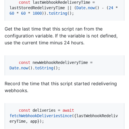
const
 lastWebhookRedeliveryTime = 
lastStoredRedeliveryTime || (
Date
.
now
() - (
24
 * 
60
 * 
60
 * 
1000
)).
toString
();
Get the last time that this script ran from the
configuration variable. If the variable is not defined,
use the current time minus 24 hours.
const
 newWebhookRedeliveryTime = 
Date
.
now
().
toString
();
Record the time that this script started redelivering
webhooks.
const
 deliveries = 
await
fetchWebhookDeliveriesSince
({lastWebhookRedeliv
eryTime, app});