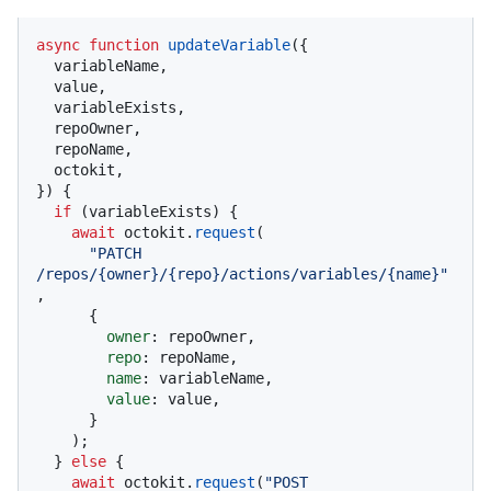
async
function
updateVariable
(
{

  variableName,

  value,

  variableExists,

  repoOwner,

  repoName,

  octokit,

}
) {

if
 (variableExists) {

await
 octokit.
request
(

"PATCH 
/repos/{owner}/{repo}/actions/variables/{name}"
,

      {

owner
: repoOwner,

repo
: repoName,

name
: variableName,

value
: value,

      }

    );

  } 
else
 {

await
 octokit.
request
(
"POST 