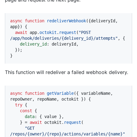
async
function
redeliverWebhook
(
{deliveryId, 
app}
) {

await
 app.
octokit
.
request
(
"POST 
/app/hook/deliveries/{delivery_id}/attempts"
, {

delivery_id
: deliveryId,

  });

}
This function will redeliver a failed webhook delivery.
async
function
getVariable
(
{ variableName, 
repoOwner, repoName, octokit }
) {

try
 {

const
 {

data
: { value },

    } = 
await
 octokit.
request
(

"GET 
/repos/{owner}/{repo}/actions/variables/{name}"