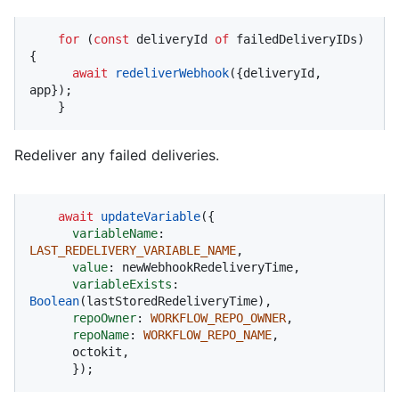
for
 (
const
 deliveryId 
of
 failedDeliveryIDs) 
{

await
redeliverWebhook
({deliveryId, 
app});

    }
Redeliver any failed deliveries.
await
updateVariable
({

variableName
: 
LAST_REDELIVERY_VARIABLE_NAME
,

value
: newWebhookRedeliveryTime,

variableExists
: 
Boolean
(lastStoredRedeliveryTime),

repoOwner
: 
WORKFLOW_REPO_OWNER
,

repoName
: 
WORKFLOW_REPO_NAME
,

      octokit,

      });