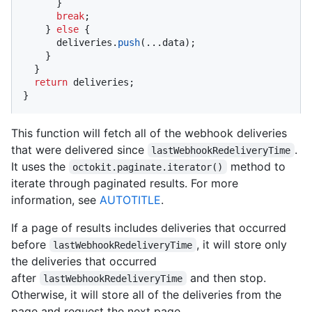
      }

break
;

    } 
else
 {

      deliveries.
push
(...data);

    }

  }

return
 deliveries;

}
This function will fetch all of the webhook deliveries
that were delivered since
.
lastWebhookRedeliveryTime
It uses the
method to
octokit.paginate.iterator()
iterate through paginated results. For more
information, see
AUTOTITLE
.
If a page of results includes deliveries that occurred
before
, it will store only
lastWebhookRedeliveryTime
the deliveries that occurred
after
and then stop.
lastWebhookRedeliveryTime
Otherwise, it will store all of the deliveries from the
page and request the next page.