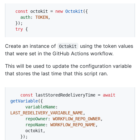
const
 octokit = 
new
Octokit
({ 

auth
: 
TOKEN
,

  });

try
 {
Create an instance of
using the token values
Octokit
that were set in the GitHub Actions workflow.
This will be used to update the configuration variable
that stores the last time that this script ran.
const
 lastStoredRedeliveryTime = 
await
getVariable
({

variableName
: 
LAST_REDELIVERY_VARIABLE_NAME
,

repoOwner
: 
WORKFLOW_REPO_OWNER
,

repoName
: 
WORKFLOW_REPO_NAME
,

      octokit,

    });
