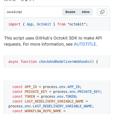
JavaScript
Beside
Inline
import
 { 
App
, 
Octokit
 } 
from
"octokit"
;
This script uses GitHub's Octokit SDK to make API
requests. For more information, see
AUTOTITLE
.
async
function
checkAndRedeliverWebhooks
(
) {
const
APP_ID
 = process.
env
.
APP_ID
;

const
PRIVATE_KEY
 = process.
env
.
PRIVATE_KEY
;

const
TOKEN
 = process.
env
.
TOKEN
;

const
LAST_REDELIVERY_VARIABLE_NAME
 = 
process.
env
.
LAST_REDELIVERY_VARIABLE_NAME
;

const
WORKFLOW_REPO_NAME
 = 