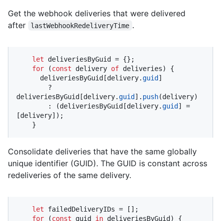
Get the webhook deliveries that were delivered
after
.
lastWebhookRedeliveryTime
let
 deliveriesByGuid = {};

for
 (
const
 delivery 
of
 deliveries) {

      deliveriesByGuid[delivery.
guid
]

        ? 
deliveriesByGuid[delivery.
guid
].
push
(delivery)

        : (deliveriesByGuid[delivery.
guid
] = 
[delivery]);

    }
Consolidate deliveries that have the same globally
unique identifier (GUID). The GUID is constant across
redeliveries of the same delivery.
let
 failedDeliveryIDs = [];

for
 (
const
 guid 
in
 deliveriesByGuid) {
