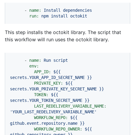
-
name:
Install
dependencies
run:
npm
install
octokit
This step installs the octokit library. The script that
this workflow will run uses the octokit library.
-
name:
Run
script
env:
APP_ID:
${{
secrets.YOUR_APP_ID_SECRET_NAME
}}
PRIVATE_KEY:
${{
secrets.YOUR_PRIVATE_KEY_SECRET_NAME
}}
TOKEN:
${{
secrets.YOUR_TOKEN_SECRET_NAME
}}
LAST_REDELIVERY_VARIABLE_NAME:
'YOUR_LAST_REDELIVERY_VARIABLE_NAME'
WORKFLOW_REPO:
${{
github.event.repository.name
}}
WORKFLOW_REPO_OWNER:
${{
github.repository_owner
}}