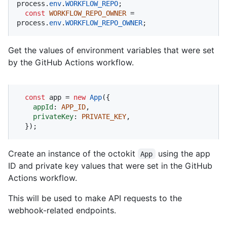
process.
env
.
WORKFLOW_REPO
;

const
WORKFLOW_REPO_OWNER
 = 
process.
env
.
WORKFLOW_REPO_OWNER
;
Get the values of environment variables that were set
by the GitHub Actions workflow.
const
 app = 
new
App
({

appId
: 
APP_ID
,

privateKey
: 
PRIVATE_KEY
,

  });
Create an instance of the octokit
using the app
App
ID and private key values that were set in the GitHub
Actions workflow.
This will be used to make API requests to the
webhook-related endpoints.