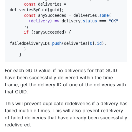
const
 deliveries = 
deliveriesByGuid[guid];

const
 anySucceeded = deliveries.
some
(

(
delivery
) =>
 delivery.
status
 === 
"OK"
      );

if
 (!anySucceeded) {

failedDeliveryIDs.
push
(deliveries[
0
].
id
);

      }

    }
For each GUID value, if no deliveries for that GUID
have been successfully delivered within the time
frame, get the delivery ID of one of the deliveries with
that GUID.
This will prevent duplicate redeliveries if a delivery has
failed multiple times. This will also prevent redelivery
of failed deliveries that have already been successfully
redelivered.