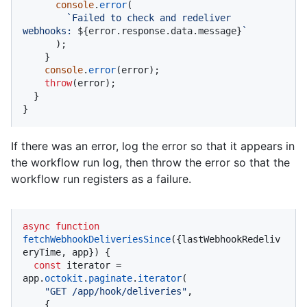
console
.
error
(

`Failed to check and redeliver 
webhooks: 
${error.response.data.message}
`
      );

    }

console
.
error
(error);

throw
(error);

  }

}
If there was an error, log the error so that it appears in
the workflow run log, then throw the error so that the
workflow run registers as a failure.
async
function
fetchWebhookDeliveriesSince
(
{lastWebhookRedeliv
eryTime, app}
) {

const
 iterator = 
app.
octokit
.
paginate
.
iterator
(

"GET /app/hook/deliveries"
,

    {
