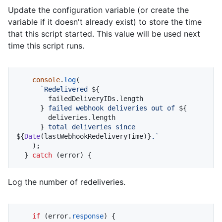
Update the configuration variable (or create the
variable if it doesn't already exist) to store the time
that this script started. This value will be used next
time this script runs.
console
.
log
(

`Redelivered 
${

        failedDeliveryIDs.length

      }
 failed webhook deliveries out of 
${

        deliveries.length

      }
 total deliveries since 
${
Date
(lastWebhookRedeliveryTime)}
.`
    );

  } 
catch
 (error) {
Log the number of redeliveries.
if
 (error.
response
) {
