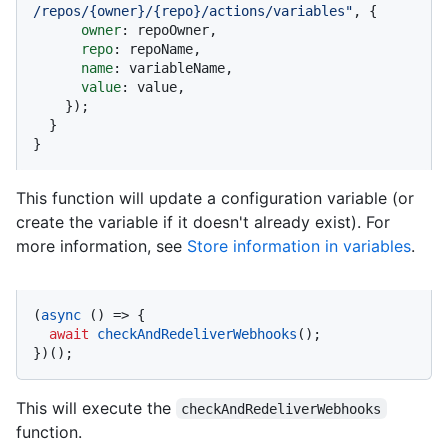
/repos/{owner}/{repo}/actions/variables"
, {

owner
: repoOwner,

repo
: repoName,

name
: variableName,

value
: value,

    });

  }

}
This function will update a configuration variable (or
create the variable if it doesn't already exist). For
more information, see
Store information in variables
.
(
async
 () => {

await
checkAndRedeliverWebhooks
();

})();
This will execute the
checkAndRedeliverWebhooks
function.