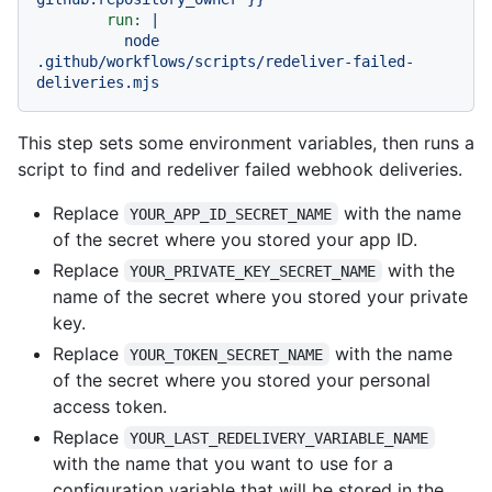
run:
|
node
.github/workflows/scripts/redeliver-failed-
deliveries.mjs
This step sets some environment variables, then runs a
script to find and redeliver failed webhook deliveries.
Replace
with the name
YOUR_APP_ID_SECRET_NAME
of the secret where you stored your app ID.
Replace
with the
YOUR_PRIVATE_KEY_SECRET_NAME
name of the secret where you stored your private
key.
Replace
with the name
YOUR_TOKEN_SECRET_NAME
of the secret where you stored your personal
access token.
Replace
YOUR_LAST_REDELIVERY_VARIABLE_NAME
with the name that you want to use for a
configuration variable that will be stored in the