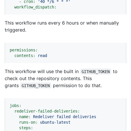
-
cron:
'40 */6 * * *'
workflow_dispatch:
This workflow runs every 6 hours or when manually
triggered.
permissions:
contents:
read
This workflow will use the built in
to
GITHUB_TOKEN
check out the repository contents. This
grants
permission to do that.
GITHUB_TOKEN
jobs:
redeliver-failed-deliveries:
name:
Redeliver
failed
deliveries
runs-on:
ubuntu-latest
steps: