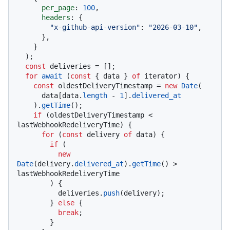
per_page
: 
100
,

headers
: {

"x-github-api-version"
: 
"2026-03-10"
,

      },

    }

  );

const
 deliveries = [];

for
await
 (
const
 { data } 
of
 iterator) {

const
 oldestDeliveryTimestamp = 
new
Date
(

      data[data.
length
 - 
1
].
delivered_at
    ).
getTime
();

if
 (oldestDeliveryTimestamp < 
lastWebhookRedeliveryTime) {

for
 (
const
 delivery 
of
 data) {

if
 (

new
Date
(delivery.
delivered_at
).
getTime
() > 
lastWebhookRedeliveryTime

        ) {

          deliveries.
push
(delivery);

        } 
else
 {

break
;

        }
