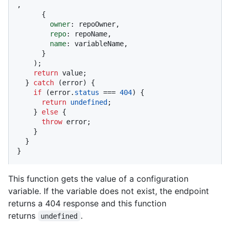
,

      {

owner
: repoOwner,

repo
: repoName,

name
: variableName,

      }

    );

return
 value;

  } 
catch
 (error) {

if
 (error.
status
 === 
404
) {

return
undefined
;

    } 
else
 {

throw
 error;

    }

  }

}
This function gets the value of a configuration
variable. If the variable does not exist, the endpoint
returns a 404 response and this function
returns
.
undefined