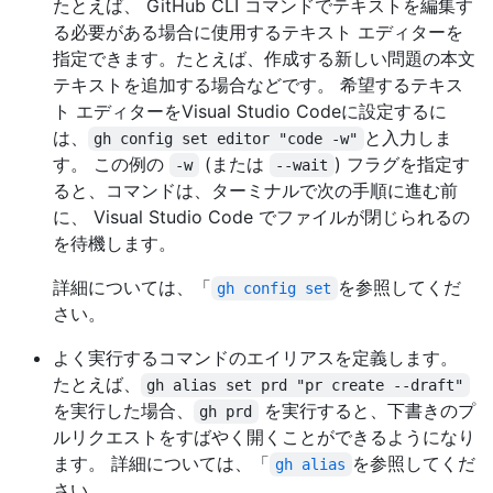
たとえば、 GitHub CLI コマンドでテキストを編集す
る必要がある場合に使用するテキスト エディターを
指定できます。たとえば、作成する新しい問題の本文
テキストを追加する場合などです。 希望するテキス
ト エディターをVisual Studio Codeに設定するに
は、
と入力しま
gh config set editor "code -w"
す。 この例の
(または
) フラグを指定す
-w
--wait
ると、コマンドは、ターミナルで次の手順に進む前
に、 Visual Studio Code でファイルが閉じられるの
を待機します。
詳細については、「
を参照してくだ
gh config set
さい。
よく実行するコマンドのエイリアスを定義します。
たとえば、
gh alias set prd "pr create --draft"
を実行した場合、
を実行すると、下書きのプ
gh prd
ルリクエストをすばやく開くことができるようになり
ます。 詳細については、「
を参照してくだ
gh alias
さい。