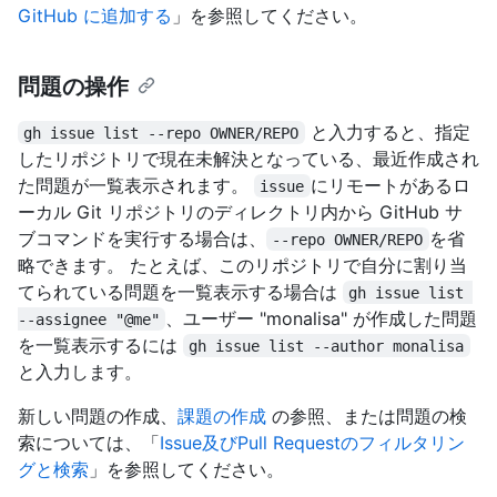
GitHub に追加する
」を参照してください。
問題の操作
と入力すると、指定
gh issue list --repo OWNER/REPO
したリポジトリで現在未解決となっている、最近作成され
た問題が一覧表示されます。
にリモートがあるロ
issue
ーカル Git リポジトリのディレクトリ内から GitHub サ
ブコマンドを実行する場合は、
を省
--repo OWNER/REPO
略できます。 たとえば、このリポジトリで自分に割り当
てられている問題を一覧表示する場合は
gh issue list 
、ユーザー "monalisa" が作成した問題
--assignee "@me"
を一覧表示するには
gh issue list --author monalisa
と入力します。
新しい問題の作成、
課題の作成
の参照、または問題の検
索については、「
Issue及びPull Requestのフィルタリン
グと検索
」を参照してください。