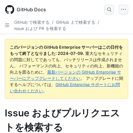
Skip
to
GitHub Docs
main
content
GitHub で検索する
/
GitHub 上で検索する
/
issue および PR を検索する
このバージョンの GitHub Enterprise サーバーはこの日付を
もって終了となりました:
2024-07-09
.
重大なセキュリティ
の問題に対してであっても、パッチリリースは作成されませ
ん。 パフォーマンスの向上、セキュリティの向上、新機能の
向上を図るために、
最新バージョンの GitHub Enterprise サ
ーバーにアップグレードしてください
。 アップグレードに関
するヘルプについては、
GitHub Enterprise サポートにお問
い合わせください
。
Issue およびプルリクエス
トを検索する