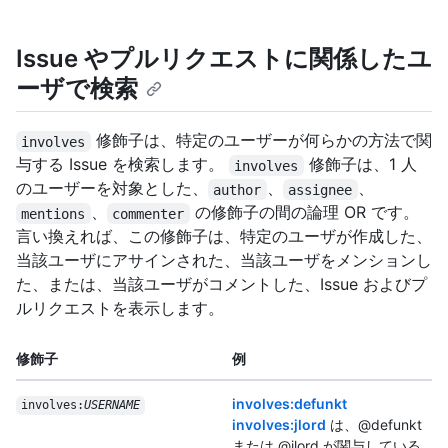
Issue やプルリクエストに関係したユ
ーザで検索
修飾子は、特定のユーザーが何らかの方法で関
involves
与する Issue を検索します。
修飾子は、1 人
involves
のユーザーを対象とした、
、
、
author
assignee
、
の修飾子の間の論理 OR です。
mentions
commenter
言い換えれば、この修飾子は、特定のユーザが作成した、
当該ユーザにアサインされた、当該ユーザをメンションし
た、または、当該ユーザがコメントした、Issue およびプ
ルリクエストを表示します。
修飾子
例
involves:defunkt
involves:
USERNAME
involves:jlord
は、@defunkt
または @jlord が関与している