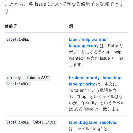
ことから、各 Issue について異なる修飾子を記載できま
す。
修飾子
例
label:"help wanted"
label:
LABEL
language:ruby
は、Ruby リ
ポジトリにあるラベル "help
wanted" を含む issue と一致
します。
broken in:body -label:bug
in:body
-label:
LABEL
label:priority
は、本文に
label:
LABEL
"broken" という単語を含
み、"bug" というラベルはな
いが、"priority" というラベル
は
ある
issue と一致します。
label:bug label:resolved
label:
LABEL
label:
LABEL
は、ラベル "bug" と