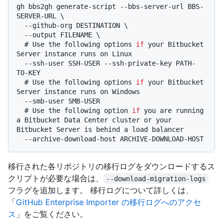
gh bbs2gh generate-script --bbs-server-url BBS-
SERVER-URL \

  --github-org DESTINATION \

  # 
Use the following options 
if
 your Bitbucket 
Server instance runs on Linux
  --ssh-user SSH-USER --ssh-private-key PATH-
  # 
Use the following options 
if
 your Bitbucket 
Server instance runs on Windows
  # 
Use the following option 
if
 you are running 
a Bitbucket Data Center cluster or your 
Bitbucket Server is behind a load balancer
移行された各リポジトリの移行ログをダウンロードするス
クリプトが必要な場合は、
--download-migration-logs
フラグを追加します。 移行ログについて詳しくは、
「
GitHub Enterprise Importer の移行ログへのアクセ
ス
」をご覧ください。