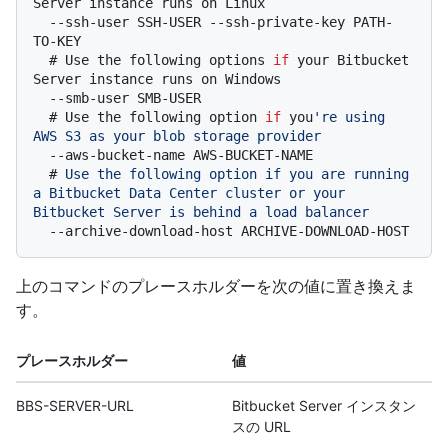
Server instance runs on Linux
  --ssh-user SSH-USER --ssh-private-key PATH-
  # 
Use the following options 
if
 your Bitbucket 
Server instance runs on Windows
  # 
Use the following option 
if
 you
're using 
AWS S3 as your blob storage provider
  # 
Use the following option if you are running 
a Bitbucket Data Center cluster or your 
Bitbucket Server is behind a load balancer
上のコマンドのプレースホルダーを次の値に置き換えま
す。
プレースホルダー
値
BBS-SERVER-URL
Bitbucket Server インスタン
スの URL