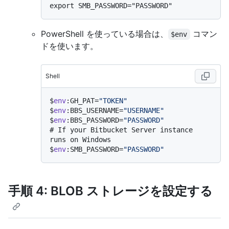
PowerShell を使っている場合は、
コマン
$env
ドを使います。
Shell
$
env
:GH_PAT=
"TOKEN"
$
env
:BBS_USERNAME=
"USERNAME"
$
env
:BBS_PASSWORD=
"PASSWORD"
# 
If your Bitbucket Server instance 
runs on Windows
$
env
:SMB_PASSWORD=
"PASSWORD"
手順 4: BLOB ストレージを設定する