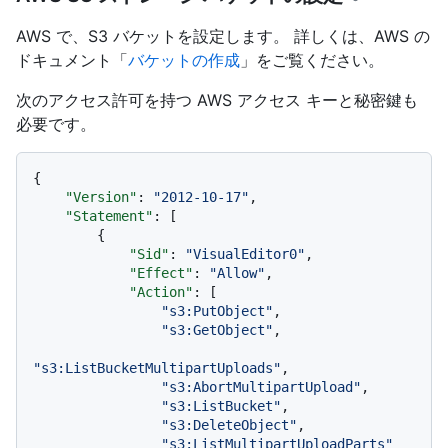
AWS で、S3 バケットを設定します。 詳しくは、AWS の
ドキュメント「
バケットの作成
」をご覧ください。
次のアクセス許可を持つ AWS アクセス キーと秘密鍵も
必要です。
{
"Version"
:
"2012-10-17"
,
"Statement"
:
[
{
"Sid"
:
"VisualEditor0"
,
"Effect"
:
"Allow"
,
"Action"
:
[
"s3:PutObject"
,
"s3:GetObject"
,
"s3:ListBucketMultipartUploads"
,
"s3:AbortMultipartUpload"
,
"s3:ListBucket"
,
"s3:DeleteObject"
,
"s3:ListMultipartUploadParts"