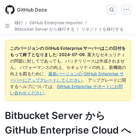
Skip
to
GitHub Docs
main
content
移行
/
GitHub Enterprise Importer
/
Bitbucket Server から移行する
/
リポジトリを移行する
このバージョンの GitHub Enterprise サーバーはこの日付を
もって終了となりました:
2024-07-09
.
重大なセキュリティ
の問題に対してであっても、パッチリリースは作成されませ
ん。 パフォーマンスの向上、セキュリティの向上、新機能の
向上を図るために、
最新バージョンの GitHub Enterprise サ
ーバーにアップグレードしてください
。 アップグレードに関
するヘルプについては、
GitHub Enterprise サポートにお問
い合わせください
。
Bitbucket Server から
GitHub Enterprise Cloud へ