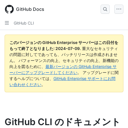
Skip
to
GitHub Docs
main
content
GitHub CLI
このバージョンの GitHub Enterprise サーバーはこの日付を
もって終了となりました:
2024-07-09
.
重大なセキュリティ
の問題に対してであっても、パッチリリースは作成されませ
ん。 パフォーマンスの向上、セキュリティの向上、新機能の
向上を図るために、
最新バージョンの GitHub Enterprise サ
ーバーにアップグレードしてください
。 アップグレードに関
するヘルプについては、
GitHub Enterprise サポートにお問
い合わせください
。
GitHub CLI のドキュメント