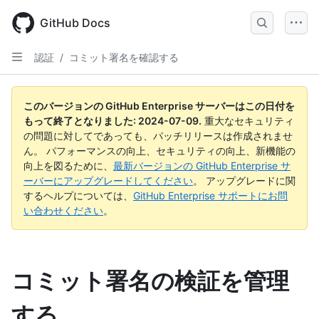
Skip
to
GitHub Docs
main
content
認証
/
コミット署名を確認する
このバージョンの GitHub Enterprise サーバーはこの日付を
もって終了となりました:
2024-07-09
.
重大なセキュリティ
の問題に対してであっても、パッチリリースは作成されませ
ん。 パフォーマンスの向上、セキュリティの向上、新機能の
向上を図るために、
最新バージョンの GitHub Enterprise サ
ーバーにアップグレードしてください
。 アップグレードに関
するヘルプについては、
GitHub Enterprise サポートにお問
い合わせください
。
コミット署名の検証を管理
する