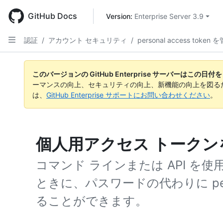
Skip
to
GitHub Docs
Version: 
Enterprise Server 3.9
main
content
認証
/
アカウント セキュリティ
/
personal access token
このバージョンの GitHub Enterprise サーバーはこの
ーマンスの向上、セキュリティの向上、新機能の向上を図る
は、
GitHub Enterprise サポートにお問い合わせください
。
個人用アクセス トークン
コマンド ラインまたは API を使用
ときに、パスワードの代わりに person
ることができます。