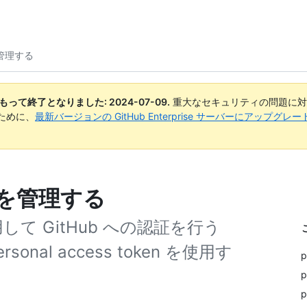
 を管理する
日付をもって終了となりました:
2024-07-09
.
重大なセキュリティの問題に対
ために、
最新バージョンの GitHub Enterprise サーバーにアップグ
を管理する
して GitHub への認証を行う
al access token を使用す
p
p
p