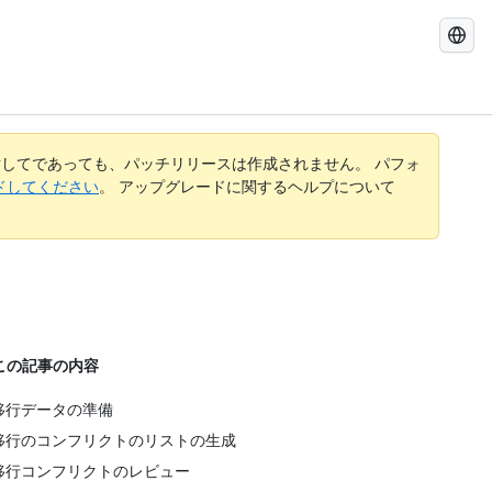
GitHub
Docs
を
検
索
す
してであっても、パッチリリースは作成されません。 パフォ
る
レードしてください
。 アップグレードに関するヘルプについて
この記事の内容
移行データの準備
移行のコンフリクトのリストの生成
移行コンフリクトのレビュー