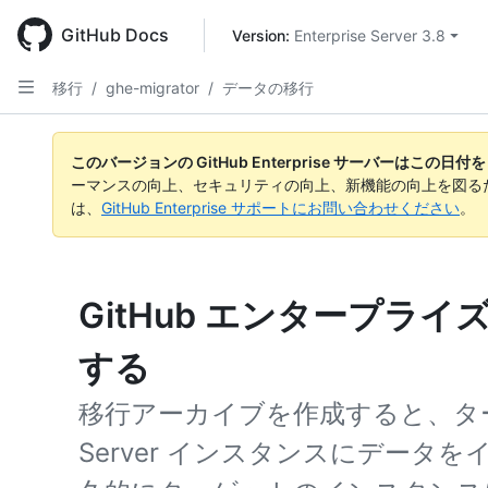
Skip
to
GitHub Docs
Version: 
Enterprise Server 3.8
main
content
移行
/
ghe-migrator
/
データの移行
このバージョンの GitHub Enterprise サーバーはこの
ーマンスの向上、セキュリティの向上、新機能の向上を図る
は、
GitHub Enterprise サポートにお問い合わせください
。
GitHub エンタープライズ
する
移行アーカイブを作成すると、ターゲットの
Server インスタンスにデータ