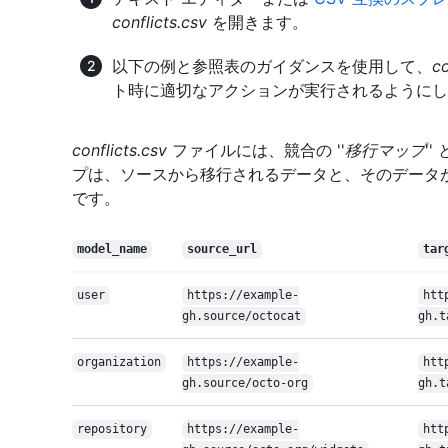
conflicts.csv
を開きます。
以下の例と参照表のガイダンスを使用して、
co
ト時に適切なアクションが実行されるようにし
conflicts.csv
ファイルには、競合の ''
移行マップ
'
プは、ソースから移行されるデータと、そのデータ
です。
model_name
source_url
tar
user
https://example-
htt
gh.source/octocat
gh.t
organization
https://example-
htt
gh.source/octo-org
gh.t
repository
https://example-
htt