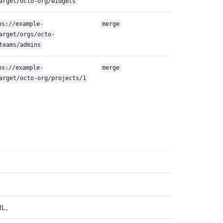
arget/octo-org/widgets
ps://example-
merge
arget/orgs/octo-
teams/admins
ps://example-
merge
arget/octo-org/projects/1
L。