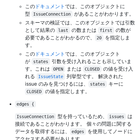
この
ドキュメント
では、このオブジェクトに
型
があることがわかります。
IssueConnection
スキーマの検証では、このオブジェクトでは引数
として結果の
の数または
の数が
last
first
必要であることがわかるので、
を指定しま
20
す。
この
ドキュメント
では、このオブジェクト
が
引数を受け入れることも示していま
states
す。これは
または
の値を受け入
OPEN
CLOSED
れる
列挙型です。 解決された
IssueState
issue のみを見つけるには、
キーに
states
の値を指定します。
CLOSED
edges {
型を持っているため、
は
IssueConnection
issues
接続であることがわかります。 個々の問題に関する
データを取得するには、
を使用してノードに
edges
アクセスする必要があります。