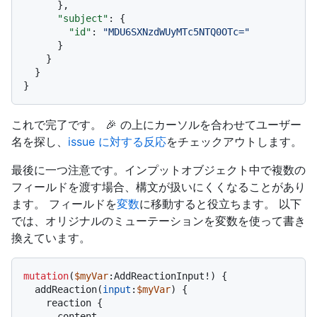
}
,
"subject"
:
{
"id"
:
"MDU6SXNzdWUyMTc5NTQ0OTc="
}
}
}
}
これで完了です。 🎉 の上にカーソルを合わせてユーザー
名を探し、
issue に対する反応
をチェックアウトします。
最後に一つ注意です。インプットオブジェクト中で複数の
フィールドを渡す場合、構文が扱いにくくなることがあり
ます。 フィールドを
変数
に移動すると役立ちます。 以下
では、オリジナルのミューテーションを変数を使って書き
換えています。
mutation
(
$myVar
:AddReactionInput
!
)
{
  addReaction
(
input
:
$myVar
) 
{
    reaction 
{
      content
