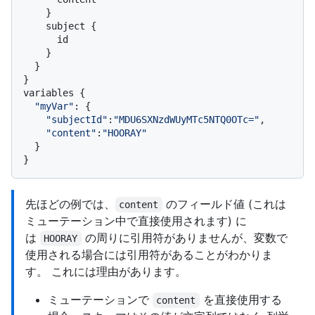
}
    subject 
{
      id

}
}
}
variables 
{
"myVar"
:
{
"subjectId"
:
"MDU6SXNzdWUyMTc5NTQ0OTc="
,

"content"
:
"HOORAY"
}
}
先ほどの例では、
のフィールド値 (これは
content
ミューテーション中で直接使用されます) に
は
の周りに引用符がありませんが、変数で
HOORAY
使用される場合には引用符があることがわかりま
す。 これには理由があります。
ミューテーションで
を直接使用する
content