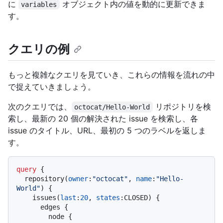
に
オブジェクト内の値を動的に更新できま
variables
す。
クエリの例
もっと複雑なクエリを見ていき、これらの情報を流れの中
で捉えていきましょう。
次のクエリでは、
リポジトリを検
octocat/Hello-World
索し、最新の 20 個の解決された issue を検索し、各
issue のタイトル、URL、最初の 5 つのラベルを返しま
す。
query
{
  repository
(
owner
:
"octocat"
, 
name
:
"Hello-
World"
)
{
    issues
(
last
:
20
, 
states
:
CLOSED
)
{
      edges 
{
        node 
{