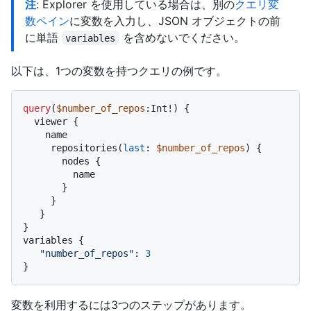
注
: Explorer を使用している場合は、別の
クエリ変
数ペイン
に変数を入力し、JSON オブジェクトの前
に単語
を含めないでください。
variables
以下は、1つの変数を持つクエリの例です。
query
(
$number_of_repos
:Int
!
)
{
  viewer 
{
    name

     repositories
(
last
:
$number_of_repos
) 
{
       nodes 
{
         name

}
}
}
}
variables 
{
"number_of_repos"
:
3
}
変数を利用するには3つのステップがあります。