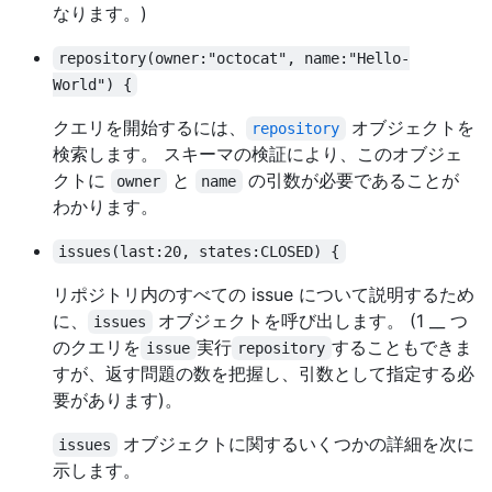
なります。)
repository(owner:"octocat", name:"Hello-
World") {
クエリを開始するには、
オブジェクトを
repository
検索します。 スキーマの検証により、このオブジェ
クトに
と
の引数が必要であることが
owner
name
わかります。
issues(last:20, states:CLOSED) {
リポジトリ内のすべての issue について説明するため
に、
オブジェクトを呼び出します。 (1 __ つ
issues
のクエリを
実行
することもできま
issue
repository
すが、返す問題の数を把握し、引数として指定する必
要があります)。
オブジェクトに関するいくつかの詳細を次に
issues
示します。