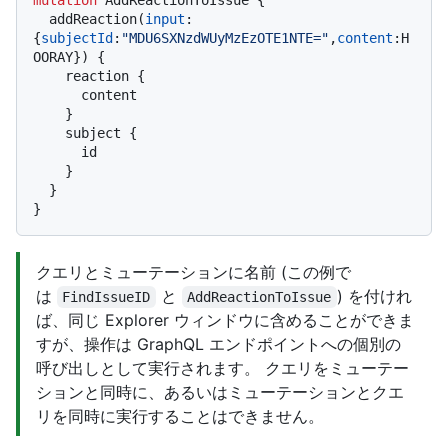
mutation
 AddReactionToIssue 
{
  addReaction
(
input
:
{
subjectId
:
"MDU6SXNzdWUyMzEzOTE1NTE="
,
content
:
H
OORAY
}
)
{
    reaction 
{
      content

}
    subject 
{
      id

}
}
}
クエリとミューテーションに名前 (この例で
は
と
) を付けれ
FindIssueID
AddReactionToIssue
ば、同じ Explorer ウィンドウに含めることができま
すが、操作は GraphQL エンドポイントへの個別の
呼び出しとして実行されます。 クエリをミューテー
ションと同時に、あるいはミューテーションとクエ
リを同時に実行することはできません。