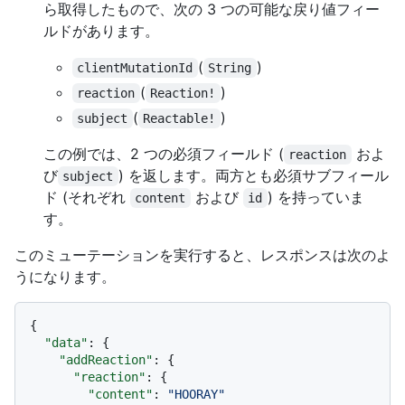
ら取得したもので、次の 3 つの可能な戻り値フィー
ルドがあります。
(
)
clientMutationId
String
(
)
reaction
Reaction!
(
)
subject
Reactable!
この例では、2 つの必須フィールド (
およ
reaction
び
) を返します。両方とも必須サブフィール
subject
ド (それぞれ
および
) を持っていま
content
id
す。
このミューテーションを実行すると、レスポンスは次のよ
うになります。
{
"data"
:
{
"addReaction"
:
{
"reaction"
:
{
"content"
:
"HOORAY"