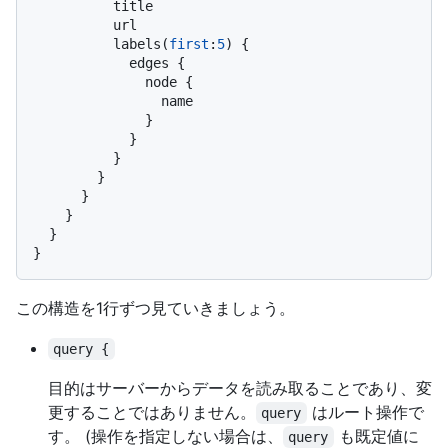
          title

          url

          labels
(
first
:
5
)
{
            edges 
{
              node 
{
                name

}
}
}
}
}
}
}
}
この構造を1行ずつ見ていきましょう。
query {
目的はサーバーからデータを読み取ることであり、変
更することではありません。
はルート操作で
query
す。 (操作を指定しない場合は、
も既定値に
query