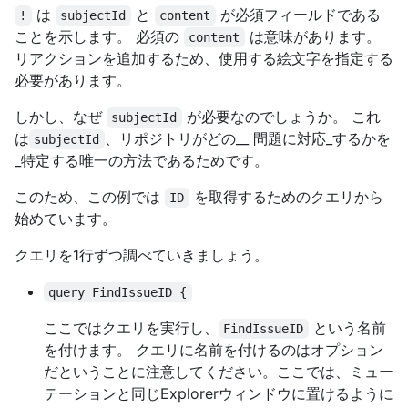
は
と
が必須フィールドである
!
subjectId
content
ことを示します。 必須の
は意味があります。
content
リアクションを追加するため、使用する絵文字を指定する
必要があります。
しかし、なぜ
が必要なのでしょうか。 これ
subjectId
は
、リポジトリがどの__ 問題に対応_するかを
subjectId
_特定する唯一の方法であるためです。
このため、この例では
を取得するためのクエリから
ID
始めています。
クエリを1行ずつ調べていきましょう。
query FindIssueID {
ここではクエリを実行し、
という名前
FindIssueID
を付けます。 クエリに名前を付けるのはオプション
だということに注意してください。ここでは、ミュー
テーションと同じExplorerウィンドウに置けるように