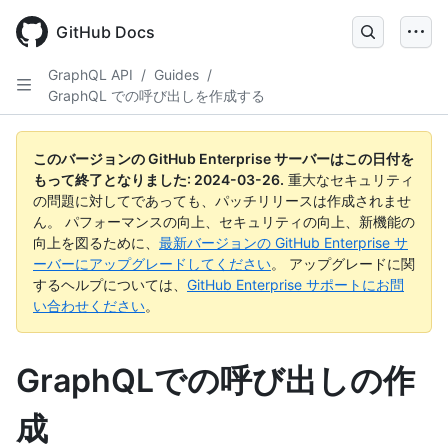
Skip
to
GitHub Docs
main
content
GraphQL API
/
Guides
/
GraphQL での呼び出しを作成する
このバージョンの GitHub Enterprise サーバーはこの日付を
もって終了となりました:
2024-03-26
.
重大なセキュリティ
の問題に対してであっても、パッチリリースは作成されませ
ん。 パフォーマンスの向上、セキュリティの向上、新機能の
向上を図るために、
最新バージョンの GitHub Enterprise サ
ーバーにアップグレードしてください
。 アップグレードに関
するヘルプについては、
GitHub Enterprise サポートにお問
い合わせください
。
GraphQLでの呼び出しの作
成