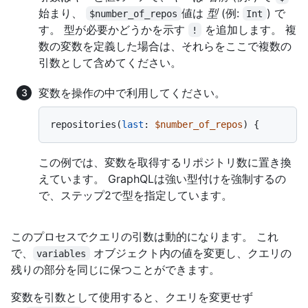
始まり、
値は
型
(例:
) で
$number_of_repos
Int
す。 型が必要かどうかを示す
を追加します。 複
!
数の変数を定義した場合は、それらをここで複数の
引数として含めてください。
変数を操作の中で利用してください。
repositories
(
last
:
$number_of_repos
) 
{
この例では、変数を取得するリポジトリ数に置き換
えています。 GraphQLは強い型付けを強制するの
で、ステップ2で型を指定しています。
このプロセスでクエリの引数は動的になります。 これ
で、
オブジェクト内の値を変更し、クエリの
variables
残りの部分を同じに保つことができます。
変数を引数として使用すると、クエリを変更せず