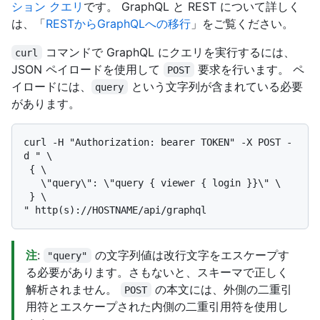
ション クエリ
です。 GraphQL と REST について詳しく
は、「
RESTからGraphQLへの移行
」をご覧ください。
コマンドで GraphQL にクエリを実行するには、
curl
JSON ペイロードを使用して
要求を行います。 ペ
POST
イロードには、
という文字列が含まれている必要
query
があります。
curl -H "Authorization: bearer TOKEN" -X POST -
d " \

 { \

   \"query\": \"query { viewer { login }}\" \

 } \

注
:
の文字列値は改行文字をエスケープす
"query"
る必要があります。さもないと、スキーマで正しく
解析されません。
の本文には、外側の二重引
POST
用符とエスケープされた内側の二重引用符を使用し