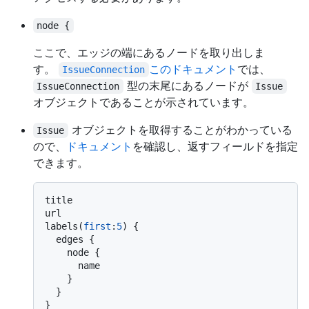
node {
ここで、エッジの端にあるノードを取り出しま
す。
このドキュメント
では、
IssueConnection
型の末尾にあるノードが
IssueConnection
Issue
オブジェクトであることが示されています。
オブジェクトを取得することがわかっている
Issue
ので、
ドキュメント
を確認し、返すフィールドを指定
できます。
title

url

labels
(
first
:
5
)
{
  edges 
{
    node 
{
      name

}
}
}