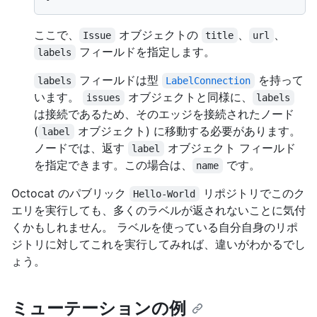
ここで、
オブジェクトの
、
、
Issue
title
url
フィールドを指定します。
labels
フィールドは型
を持って
labels
LabelConnection
います。
オブジェクトと同様に、
issues
labels
は接続であるため、そのエッジを接続されたノード
(
オブジェクト) に移動する必要があります。
label
ノードでは、返す
オブジェクト フィールド
label
を指定できます。この場合は、
です。
name
Octocat のパブリック
リポジトリでこのク
Hello-World
エリを実行しても、多くのラベルが返されないことに気付
くかもしれません。 ラベルを使っている自分自身のリポ
ジトリに対してこれを実行してみれば、違いがわかるでし
ょう。
ミューテーションの例