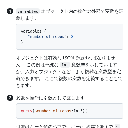
オブジェクト内の操作の外部で変数を定
variables
義します。
variables 
{
"number_of_repos"
:
3
}
オブジェクトは有効なJSONでなければなりませ
ん。 この例は単純な
変数型を示しています
Int
が、入力オブジェクトなど、より複雑な変数型を定
義できます。 ここで複数の変数を定義することもで
きます。
変数を操作に引数として渡します。
query
(
$number_of_repos
:Int
!
)
{
引数はキーと値のペアで、キーは
名前
(例: ) で
$