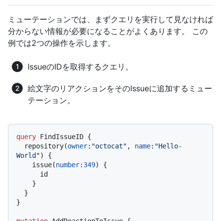
ミューテーションでは、まずクエリを実行して見なければ
分からない情報が必要になることがよくあります。 この
例では2つの操作を示します。
IssueのIDを取得するクエリ。
絵文字のリアクションをそのIssueに追加するミュー
テーション。
query
 FindIssueID 
{
  repository
(
owner
:
"octocat"
, 
name
:
"Hello-
World"
)
{
    issue
(
number
:
349
)
{
      id

}
}
}