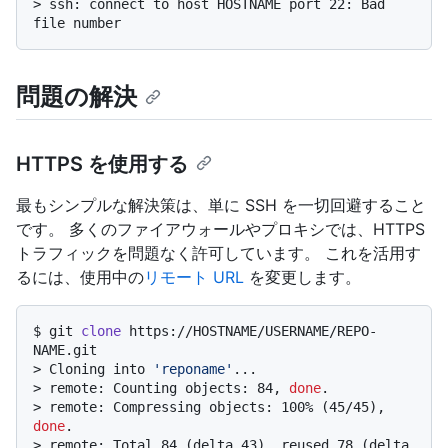
> 
ssh: connect to host HOSTNAME port 22: Bad 
file number
問題の解決
HTTPS を使用する
最もシンプルな解決策は、単に SSH を一切回避すること
です。 多くのファイアウォールやプロキシでは、HTTPS
トラフィックを問題なく許可しています。 これを活用す
るには、使用中の
リモート URL
を変更します。
$ 
git 
clone
 https://HOSTNAME/USERNAME/REPO-
NAME.git
> 
Cloning into 
'reponame'
...
> 
remote: Counting objects: 84, 
done
.
> 
remote: Compressing objects: 100% (45/45), 
done
.
> 
remote: Total 84 (delta 43), reused 78 (delta 