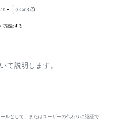
{{icon}}
.19
App で認証する
について説明します。
ンストールとして、またはユーザーの代わりに認証で