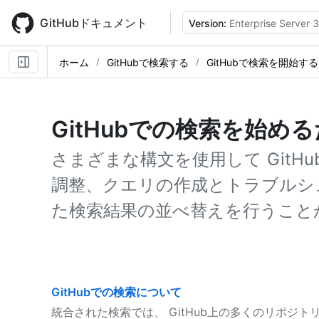
Skip
to
GitHubドキュメント
Version:
Enterprise Server 3
main
content
ホーム
GitHubで検索する
GitHubで検索を開始する
GitHubでの検索を始め
さまざまな構文を使用して GitH
調整、クエリの作成とトラブルシ
た検索結果の並べ替えを行うこと
GitHubでの検索について
統合された検索では、 GitHub上の多くのリポジ