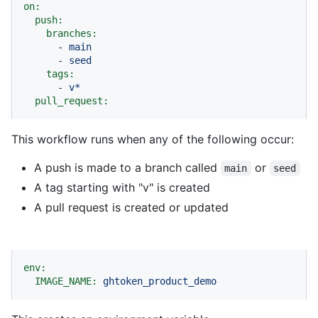
on:
push:
branches:
-
main
-
seed
tags:
-
v*
pull_request:
This workflow runs when any of the following occur:
A push is made to a branch called
or
main
seed
A tag starting with "v" is created
A pull request is created or updated
env:
IMAGE_NAME:
ghtoken_product_demo