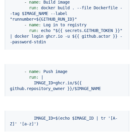
-
name:
Build
image
run:
docker
build
.
--file
Dockerfile
-
-tag
$IMAGE_NAME
--label
"runnumber=${GITHUB_RUN_ID}"
-
name:
Log
in
to
registry
run:
echo
"$
{{ secrets.GITHUB_TOKEN }}
"
|
docker
login
ghcr.io
-u
${{
github.actor
}}
-
-password-stdin
-
name:
Push
image
run:
|
IMAGE_ID=ghcr.io/${{
github.repository_owner
}}/$IMAGE_NAME
IMAGE_ID=$(echo
$IMAGE_ID
|
tr
'[A-
Z]'
'[a-z]'
)