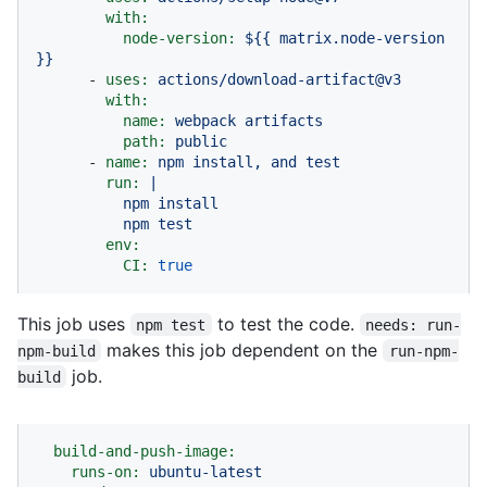
with:
node-version:
${{
matrix.node-version
}}
-
uses:
actions/download-artifact@v3
with:
name:
webpack
artifacts
path:
public
-
name:
npm
install,
and
test
run:
|

          npm install

env:
CI:
true
This job uses
to test the code.
npm test
needs: run-
makes this job dependent on the
npm-build
run-npm-
job.
build
build-and-push-image:
runs-on:
ubuntu-latest