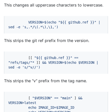
This changes all uppercase characters to lowercase.
VERSION=$(echo
"$
{{ github.ref }}
"
|
sed
-e
's,.*/\(.*\),\1,'
)
This strips the git ref prefix from the version.
          [[ 
"$
{{ github.ref }}
"
==
"refs/tags/"
*
 ]] 
&&
VERSION=$(echo
$VERSION
|
sed
-e
's/^v//'
)
This strips the "v" prefix from the tag name.
          [ 
"$VERSION"
==
"main"
 ] 
&&
VERSION=latest
echo
IMAGE_ID=$IMAGE_ID