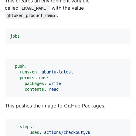
This creates an environment variable
called
with the value
IMAGE_NAME 
.
ghtoken_product_demo
jobs:
push:
runs-on:
ubuntu-latest
permissions:
packages:
write
contents:
read
This pushes the image to GitHub Packages.
steps:
-
uses:
actions/checkout@v6