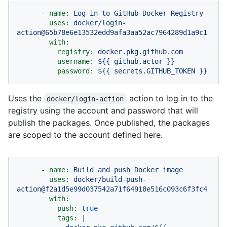
-
name:
Log
in
to
GitHub
Docker
Registry
uses:
docker/login-
action@65b78e6e13532edd9afa3aa52ac7964289d1a9c1
with:
registry:
docker.pkg.github.com
username:
${{
github.actor
}}
password:
${{
secrets.GITHUB_TOKEN
}}
Uses the
action to log in to the
docker/login-action
registry using the account and password that will
publish the packages. Once published, the packages
are scoped to the account defined here.
-
name:
Build
and
push
Docker
image
uses:
docker/build-push-
action@f2a1d5e99d037542a71f64918e516c093c6f3fc4
with:
push:
true
tags:
|