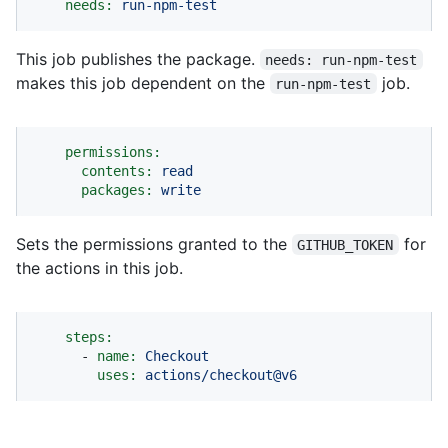
needs:
run-npm-test
This job publishes the package.
needs: run-npm-test
makes this job dependent on the
job.
run-npm-test
permissions:
contents:
read
packages:
write
Sets the permissions granted to the
for
GITHUB_TOKEN
the actions in this job.
steps:
-
name:
Checkout
uses:
actions/checkout@v6