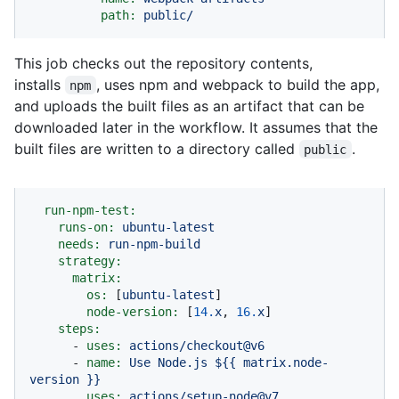
path:
public/
This job checks out the repository contents,
installs
, uses npm and webpack to build the app,
npm
and uploads the built files as an artifact that can be
downloaded later in the workflow. It assumes that the
built files are written to a directory called
.
public
run-npm-test:
runs-on:
ubuntu-latest
needs:
run-npm-build
strategy:
matrix:
os:
 [
ubuntu-latest
]

node-version:
 [
14.
x
, 
16.
x
]

steps:
-
uses:
actions/checkout@v6
-
name:
Use
Node.js
${{
matrix.node-
version
}}
uses:
actions/setup-node@v7