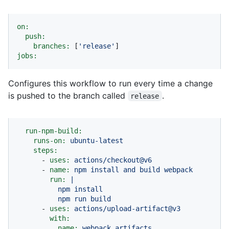
on:
push:
branches:
 [
'release'
jobs:
Configures this workflow to run every time a change
is pushed to the branch called
.
release
run-npm-build:
runs-on:
ubuntu-latest
steps:
-
uses:
actions/checkout@v6
-
name:
npm
install
and
build
webpack
run:
|

          npm install

-
uses:
actions/upload-artifact@v3
with:
name:
webpack
artifacts