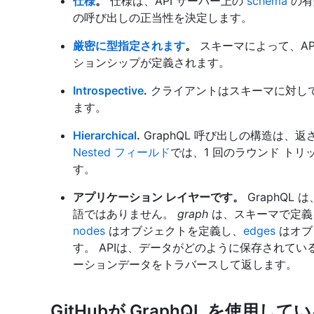
仕様
。
仕様は、API サーバー上の
schema
の有
の呼び出しの正当性を決定します。
厳密に型指定されます
。
スキーマによって、AP
ションシップが定義されます。
Introspective
.
クライアントはスキーマに対し
ます。
Hierarchical
.
GraphQL 呼び出しの構造は、返
Nested フィールド
では、1 回のラウンド ト
す。
アプリケーション レイヤーです。
GraphQL 
語ではありません。
graph
は、スキーマで定義
nodes
はオブジェクトを定義し、
edges
はオブ
す。 APIは、データがどのように保存されて
ーションデータをトラバースして返します。
GitHubが GraphQL を使用して