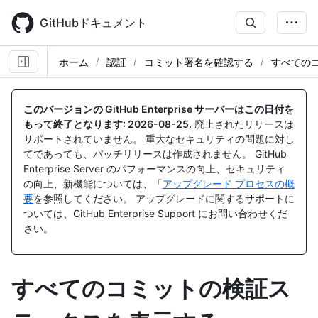
Skip
to
GitHubドキュメント
main
content
ホーム
認証
コミット署名を確認する
すべての
このバージョンの GitHub Enterprise サーバーはこの日付を
もって終了となります:
2026-08-25
.
廃止されたリリースは
サポートされていません。 重大なセキュリティの問題に対し
てであっても、パッチリリースは作成されません。 GitHub
Enterprise Server のパフォーマンスの向上、セキュリティ
の向上、新機能については、「
アップグレード プロセスの概
要
を参照してください。 アップグレードに関するサポートに
ついては、GitHub Enterprise Support にお問い合わせくだ
さい。
すべてのコミットの検証ス