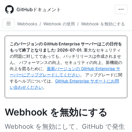
Skip
to
GitHubドキュメント
main
content
Webhooks
/
Webhook の使用
/
Webhook を無効にする
このバージョンの GitHub Enterprise サーバーはこの日付を
もって終了となりました:
2026-07-01
.
重大なセキュリティ
の問題に対してであっても、パッチリリースは作成されませ
ん。 パフォーマンスの向上、セキュリティの向上、新機能の
向上を図るために、
最新バージョンの GitHub Enterprise サ
ーバーにアップグレードしてください
。 アップグレードに関
するヘルプについては、
GitHub Enterprise サポートにお問
い合わせください
。
Webhook を無効にする
Webhook を無効にして、GitHub で発生