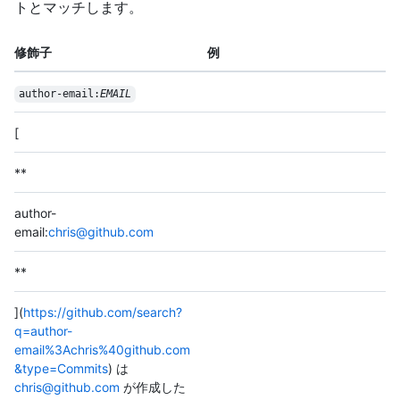
トとマッチします。
修飾子
例
author-email:
EMAIL
[
**
author-
email:
chris@github.com
**
](
https://github.com/search?
q=author-
email%3Achris%40github.com
&type=Commits
) は
chris@github.com
が作成した