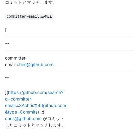
コミットとマッチします。
committer-email:
EMAIL
[
**
committer-
email:
chris@github.com
**
](
https://github.com/search?
q=committer-
email%3Achris%40github.com
&type=Commits
) は
chris@github.com
がコミット
したコミットとマッチします。