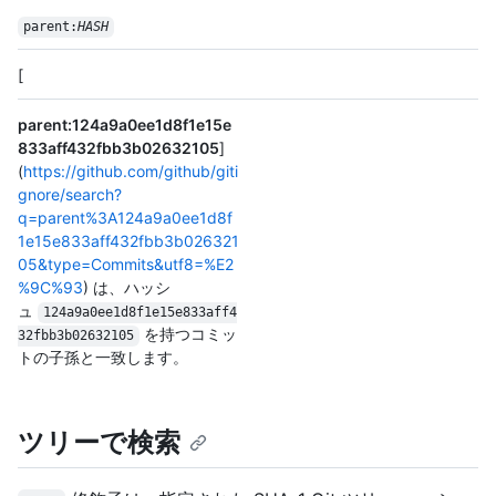
parent:
HASH
[
parent:124a9a0ee1d8f1e15e
833aff432fbb3b02632105
]
(
https://github.com/github/giti
gnore/search?
q=parent%3A124a9a0ee1d8f
1e15e833aff432fbb3b026321
05&type=Commits&utf8=%E2
%9C%93
) は、ハッシ
ュ
124a9a0ee1d8f1e15e833aff4
を持つコミッ
32fbb3b02632105
トの子孫と一致します。
ツリーで検索