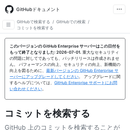
Skip
to
GitHubドキュメント
main
content
GitHubで検索する
/
GitHubでの検索
/
コミットを検索する
このバージョンの GitHub Enterprise サーバーはこの日付を
もって終了となりました:
2026-07-01
.
重大なセキュリティ
の問題に対してであっても、パッチリリースは作成されませ
ん。 パフォーマンスの向上、セキュリティの向上、新機能の
向上を図るために、
最新バージョンの GitHub Enterprise サ
ーバーにアップグレードしてください
。 アップグレードに関
するヘルプについては、
GitHub Enterprise サポートにお問
い合わせください
。
コミットを検索する
GitHub 上のコミットを検索することが