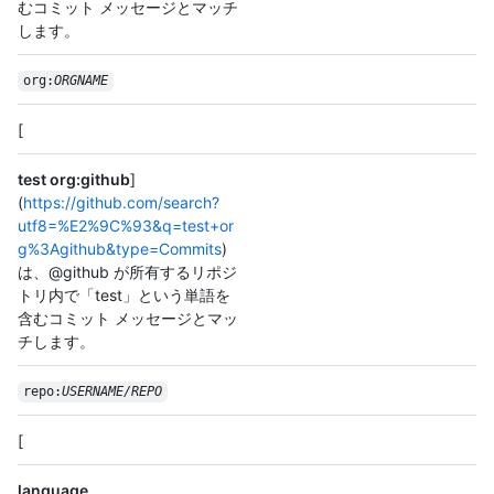
むコミット メッセージとマッチ
します。
org:
ORGNAME
[
test org:github
]
(
https://github.com/search?
utf8=%E2%9C%93&q=test+or
g%3Agithub&type=Commits
)
は、@github が所有するリポジ
トリ内で「test」という単語を
含むコミット メッセージとマッ
チします。
repo:
USERNAME/REPO
[
language