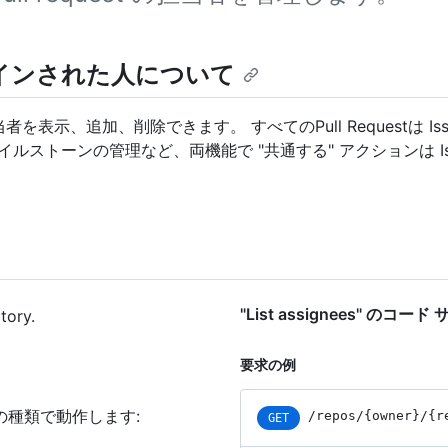
tをアサインされた人について
t で担当者を表示、追加、削除できます。 すべてのPull Requestは Iss
ストーンの管理など、両機能で "共通する" アクションは Is
"List assignees" のコー
tory.
要求の例
の種類で動作します
:
/repos
/{owner}
/{r
GET