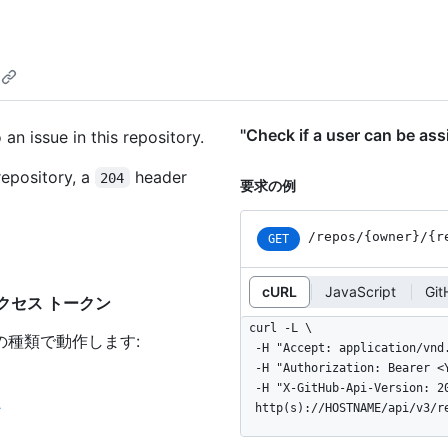
"Check if a user can b
an issue in this repository.
repository, a
header
204
要求の例
/repos
/{owner}
/{r
GET
cURL
JavaScript
Git
細かいアクセス トークン
curl -L \

の種類で動作します
:
  -H "Accept: application/vnd.github+json" \

  -H "Authorization: Bearer <YOUR-TOKEN>" \

  -H "X-GitHub-Api-Version: 2022-11-28" \

ン
  http(s)://HOSTNAME/api/v3/