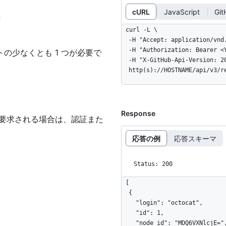
cURL
JavaScript
Git
ン
curl -L \

  -H "Accept: application/vnd.github+json" \

  -H "Authorization: Bearer <YOUR-TOKEN>" \

の少なくとも 1 つが必要で
  -H "X-GitHub-Api-Version: 2022-11-28" \

  http(s)://HOSTNAME/api/v3/
Response
が要求される場合は、認証また
。
応答の例
応答スキーマ
Status: 200
[

  {

    "login": "octocat",

    "id": 1,

    "node_id": "MDQ6VXNlcjE=",
