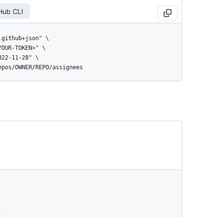
Hub CLI
repos/OWNER/REPO/assignees