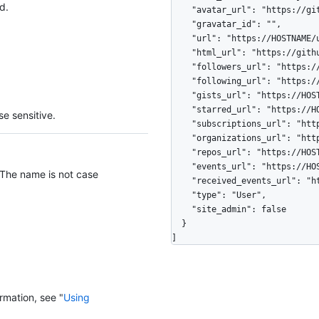
d.
    "avatar_url": "https://github.com/images/error/octocat_happy.gif",

    "gravatar_id": "",

    "url": "https://HOSTNAME/users/octocat",

    "html_url": "https://github.com/octocat",

    "followers_url": "https://HOSTNAME/users/octocat/followers",

    "following_url": "https://HOSTNAME/users/octocat/following{/other_user}",

    "gists_url": "https://HOSTNAME/users/octocat/gists{/gist_id}",

    "starred_url": "https://HOSTNAME/users/octocat/starred{/owner}{/repo}",

e sensitive.
    "subscriptions_url": "https://HOSTNAME/users/octocat/subscriptions",

    "organizations_url": "https://HOSTNAME/users/octocat/orgs",

    "repos_url": "https://HOSTNAME/users/octocat/repos",

    "events_url": "https://HOSTNAME/users/octocat/events{/privacy}",

 The name is not case
    "received_events_url": "https://HOSTNAME/users/octocat/received_events",

    "type": "User",

    "site_admin": false

  }

]
rmation, see "
Using