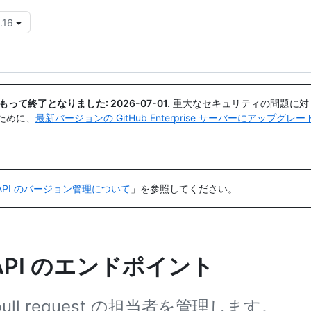
.16
{{icon}}
日付をもって終了となりました:
2026-07-01
.
重大なセキュリティの問題に対
ために、
最新バージョンの GitHub Enterprise サーバーにアップグ
API のバージョン管理について
」を参照してください。
API のエンドポイント
 pull request の担当者を管理します。