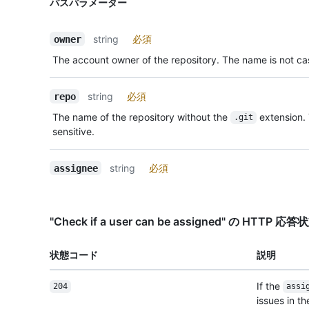
パスパラメーター
string
必須
owner
The account owner of the repository. The name is not cas
string
必須
repo
The name of the repository without the
extension.
.git
sensitive.
string
必須
assignee
"Check if a user can be assigned" の HTTP 
状態コード
説明
If the
204
assi
issues in th