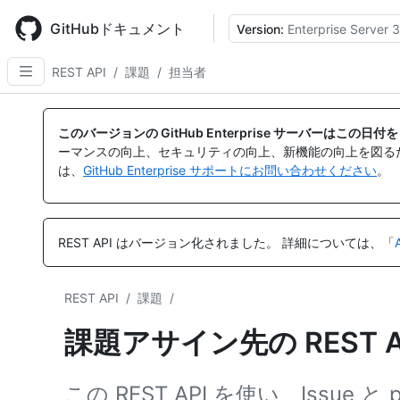
Skip
to
GitHubドキュメント
Version:
Enterprise Server 3
main
content
REST API
/
課題
/
担当者
名
名
名
名
名
名
名
名
名
名
名
名
名
前,
前,
前,
前,
前,
前,
前,
前,
前,
前,
前,
前,
前,
このバージョンの GitHub Enterprise サーバーはこの
タ
タ
タ
タ
タ
タ
タ
タ
タ
タ
タ
タ
タ
ーマンスの向上、セキュリティの向上、新機能の向上を図る
イ
イ
イ
イ
イ
イ
イ
イ
イ
イ
イ
イ
イ
は、
GitHub Enterprise サポートにお問い合わせください
。
プ,
プ,
プ,
プ,
プ,
プ,
プ,
プ,
プ,
プ,
プ,
プ,
プ,
説
説
説
説
説
説
説
説
説
説
説
説
説
明
明
明
明
明
明
明
明
明
明
明
明
明
REST API はバージョン化されました。
詳細については、「
REST API
/
課題
/
課題アサイン先の REST 
この REST API を使い、Issue と