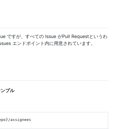
ue ですが、すべての Issue がPull Requestというわ
sues エンドポイント内に用意されています。
ド サンプル
epo}
/assignees