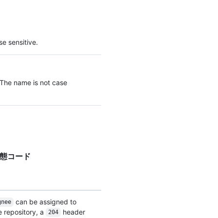
e sensitive.
 The name is not case
応答状態コード
can be assigned to
gnee
e repository, a
header
204