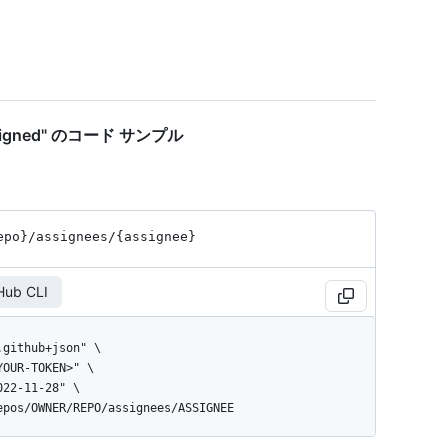
e assigned" のコード サンプル
epo}
/assignees
/{assignee}
Hub CLI
repos/OWNER/REPO/assignees/ASSIGNEE