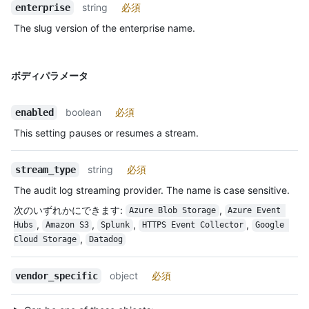
string
必須
enterprise
The slug version of the enterprise name.
ボディパラメータ
boolean
必須
enabled
This setting pauses or resumes a stream.
string
必須
stream_type
The audit log streaming provider. The name is case sensitive.
次のいずれかにできます
:
,
Azure Blob Storage
Azure Event 
,
,
,
,
Hubs
Amazon S3
Splunk
HTTPS Event Collector
Google 
,
Cloud Storage
Datadog
object
必須
vendor_specific