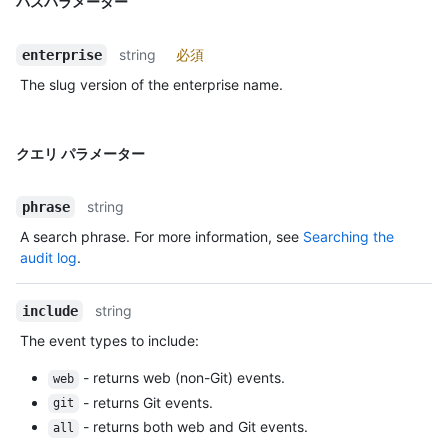
パスパラメーター
string
必須
enterprise
The slug version of the enterprise name.
クエリ パラメーター
string
phrase
A search phrase. For more information, see
Searching the
audit log
.
string
include
The event types to include:
- returns web (non-Git) events.
web
- returns Git events.
git
- returns both web and Git events.
all