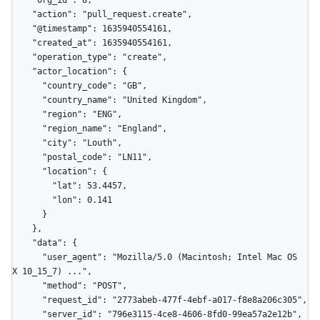
    "org_id": 8,

    "action": "pull_request.create",

    "@timestamp": 1635940554161,

    "created_at": 1635940554161,

    "operation_type": "create",

    "actor_location": {

      "country_code": "GB",

      "country_name": "United Kingdom",

      "region": "ENG",

      "region_name": "England",

      "city": "Louth",

      "postal_code": "LN11",

      "location": {

        "lat": 53.4457,

        "lon": 0.141

      }

    },

    "data": {

      "user_agent": "Mozilla/5.0 (Macintosh; Intel Mac OS 
X 10_15_7) ...",

      "method": "POST",

      "request_id": "2773abeb-477f-4ebf-a017-f8e8a206c305",

      "server_id": "796e3115-4ce8-4606-8fd0-99ea57a2e12b",
