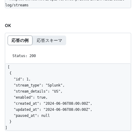
log/streams
OK
応答の例
応答スキーマ
Status: 200
[

  {

    "id": 1,

    "stream_type": "Splunk",

    "stream_details": "US",

    "enabled": true,

    "created_at": "2024-06-06T08:00:00Z",

    "updated_at": "2024-06-06T08:00:00Z",

    "paused_at": null

  }

]