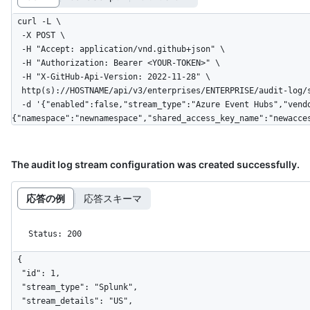
curl -L \

  -X POST \

  -H "Accept: application/vnd.github+json" \

  -H "Authorization: Bearer <YOUR-TOKEN>" \

  -H "X-GitHub-Api-Version: 2022-11-28" \

  http(s)://HOSTNAME/api/v3/enterprises/ENTERPRISE/audit-log/streams \

  -d '{"enabled":false,"stream_type":"Azure Event Hubs","vendor_specific":
{"namespace":"newnamespace","shared_access_key_name":"newacce
The audit log stream configuration was created successfully.
応答の例
応答スキーマ
Status: 200
{

  "id": 1,

  "stream_type": "Splunk",

  "stream_details": "US",
