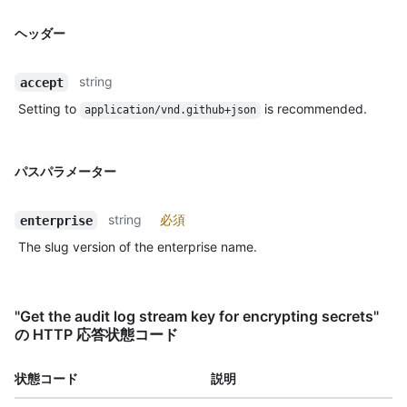
ヘッダー
string
accept
Setting to
is recommended.
application/vnd.github+json
パスパラメーター
string
必須
enterprise
The slug version of the enterprise name.
"Get the audit log stream key for encrypting secrets"
の HTTP 応答状態コード
状態コード
説明