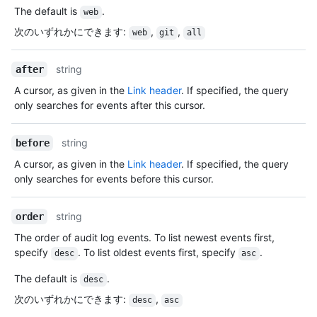
The default is
.
web
次のいずれかにできます
:
,
,
web
git
all
string
after
A cursor, as given in the
Link header
. If specified, the query
only searches for events after this cursor.
string
before
A cursor, as given in the
Link header
. If specified, the query
only searches for events before this cursor.
string
order
The order of audit log events. To list newest events first,
specify
. To list oldest events first, specify
.
desc
asc
The default is
.
desc
次のいずれかにできます
:
,
desc
asc