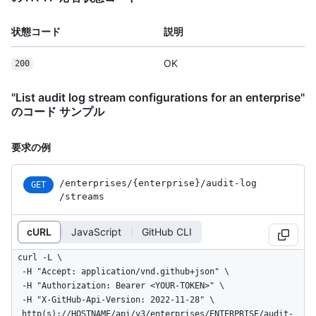
状態コード
説明
OK
200
"List audit log stream configurations for an enterprise"
のコード サンプル
要求の例
/enterprises
/{enterprise}
/audit-log
GET
/streams
cURL
JavaScript
GitHub CLI
curl -L \

  -H "Accept: application/vnd.github+json" \

  -H "Authorization: Bearer <YOUR-TOKEN>" \

  -H "X-GitHub-Api-Version: 2022-11-28" \

  http(s)://HOSTNAME/api/v3/enterprises/ENTERPRISE/audit-