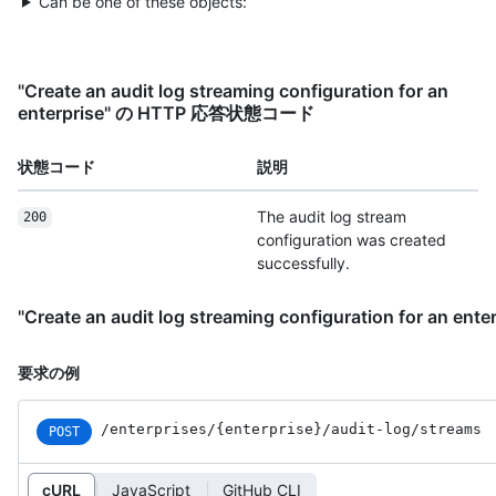
Can be one of these objects:
"Create an audit log streaming configuration for an
enterprise" の HTTP 応答状態コード
状態コード
説明
The audit log stream
200
configuration was created
successfully.
"Create an audit log streaming configuration for an
要求の例
/enterprises
/{enterprise}
/audit-log
/streams
POST
cURL
JavaScript
GitHub CLI