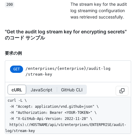
The stream key for the audit
200
log streaming configuration
was retrieved successfully.
"Get the audit log stream key for encrypting secrets"
のコード サンプル
要求の例
/enterprises
/{enterprise}
/audit-log
GET
/stream-key
cURL
JavaScript
GitHub CLI
curl -L \

  -H "Accept: application/vnd.github+json" \

  -H "Authorization: Bearer <YOUR-TOKEN>" \

  -H "X-GitHub-Api-Version: 2022-11-28" \

  http(s)://HOSTNAME/api/v3/enterprises/ENTERPRISE/audit-
log/stream-key