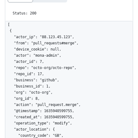
Status: 200
[

  {

    "actor_ip": "88.123.45.123",

    "from": "pull_requests#merge",

    "device_cookie": null,

    "actor": "mona-admin",

    "actor_id": 7,

    "repo": "octo-org/octo-repo",

    "repo_id": 17,

    "business": "github",

    "business_id": 1,

    "org": "octo-org",

    "org_id": 8,

    "action": "pull_request.merge",

    "@timestamp": 1635940599755,

    "created_at": 1635940599755,

    "operation_type": "modify",

    "actor_location": {

      "country_code": "GB",
