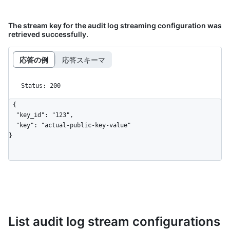
The stream key for the audit log streaming configuration was
retrieved successfully.
応答の例
応答スキーマ
Status: 200
{

  "key_id": "123",

  "key": "actual-public-key-value"

}
List audit log stream configurations