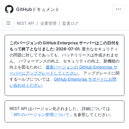
Skip
to
GitHubドキュメント
main
content
REST API
/
企業管理
/
監査ログ
名
名
名
名
名
名
名
名
名
名
名
名
名
名
名
名
名
前,
前,
前,
前,
前,
前,
前,
前,
前,
前,
前,
前,
前,
前,
前,
前,
前,
このバージョンの GitHub Enterprise サーバーはこの日付を
タ
タ
タ
タ
タ
タ
タ
タ
タ
タ
タ
タ
タ
タ
タ
タ
タ
もって終了となりました:
2026-07-01
.
重大なセキュリティ
イ
イ
イ
イ
イ
イ
イ
イ
イ
イ
イ
イ
イ
イ
イ
イ
イ
の問題に対してであっても、パッチリリースは作成されませ
プ,
プ,
プ,
プ,
プ,
プ,
プ,
プ,
プ,
プ,
プ,
プ,
プ,
プ,
プ,
プ,
プ,
ん。 パフォーマンスの向上、セキュリティの向上、新機能の
説
説
説
説
説
説
説
説
説
説
説
説
説
説
説
説
説
向上を図るために、
最新バージョンの GitHub Enterprise サ
明
明
明
明
明
明
明
明
明
明
明
明
明
明
明
明
明
ーバーにアップグレードしてください
。 アップグレードに関
するヘルプについては、
GitHub Enterprise サポートにお問
い合わせください
。
REST API はバージョン化されました。
詳細については、
「
API のバージョン管理について
」を参照してください。