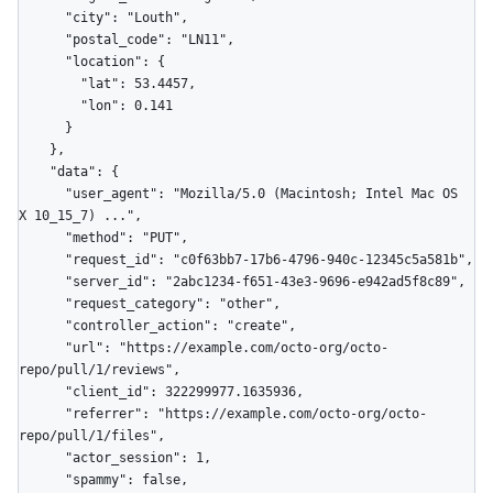
      "city": "Louth",

      "postal_code": "LN11",

      "location": {

        "lat": 53.4457,

        "lon": 0.141

      }

    },

    "data": {

      "user_agent": "Mozilla/5.0 (Macintosh; Intel Mac OS 
X 10_15_7) ...",

      "method": "PUT",

      "request_id": "c0f63bb7-17b6-4796-940c-12345c5a581b",

      "server_id": "2abc1234-f651-43e3-9696-e942ad5f8c89",

      "request_category": "other",

      "controller_action": "create",

      "url": "https://example.com/octo-org/octo-
repo/pull/1/reviews",

      "client_id": 322299977.1635936,

      "referrer": "https://example.com/octo-org/octo-
repo/pull/1/files",

      "actor_session": 1,

      "spammy": false,
