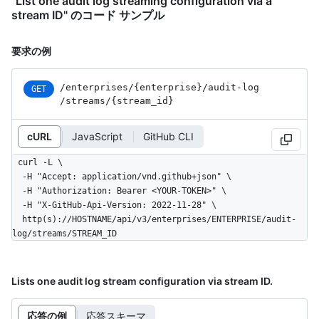
"List one audit log streaming configuration via a
stream ID" のコード サンプル
要求の例
/enterprises
/{enterprise}
/audit-log
GET
/streams
/{stream_
id}
cURL
JavaScript
GitHub CLI
curl -L \

  -H "Accept: application/vnd.github+json" \

  -H "Authorization: Bearer <YOUR-TOKEN>" \

  -H "X-GitHub-Api-Version: 2022-11-28" \

  http(s)://HOSTNAME/api/v3/enterprises/ENTERPRISE/audit-
log/streams/STREAM_ID
Lists one audit log stream configuration via stream ID.
応答の例
応答スキーマ