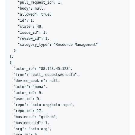
      "pull_request_id": 1,

      "body": null,

      "allowed": true,

      "id": 1,

      "state": 40,

      "issue_id": 1,

      "review_id": 1,

      "category_type": "Resource Management"

    }

  },

  {

    "actor_ip": "88.123.45.123",

    "from": "pull_requests#create",

    "device_cookie": null,

    "actor": "mona",

    "actor_id": 9,

    "user_id": 9,

    "repo": "octo-org/octo-repo",

    "repo_id": 17,

    "business": "github",

    "business_id": 1,

    "org": "octo-org",
