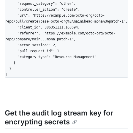
      "request_category": "other",

      "controller_action": "create",

      "url": "https://example.com/octo-org/octo-
repo/pull/create?base=octo-org%3Amain&head=mona%3Apatch-1",

      "client_id": 386351111.163594,

      "referrer": "https://example.com/octo-org/octo-
repo/compare/main...mona:patch-1",

      "actor_session": 2,

      "pull_request_id": 1,

      "category_type": "Resource Management"

    }

  }

]
Get the audit log stream key for
encrypting secrets