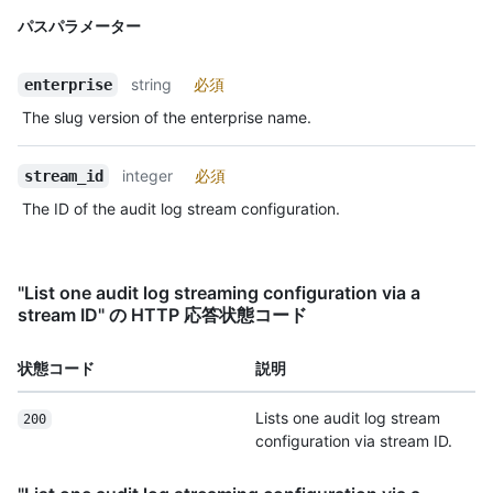
パスパラメーター
string
必須
enterprise
The slug version of the enterprise name.
integer
必須
stream_id
The ID of the audit log stream configuration.
"List one audit log streaming configuration via a
stream ID" の HTTP 応答状態コード
状態コード
説明
Lists one audit log stream
200
configuration via stream ID.