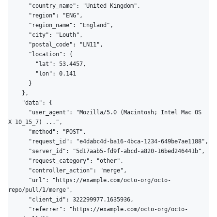
      "country_name": "United Kingdom",

      "region": "ENG",

      "region_name": "England",

      "city": "Louth",

      "postal_code": "LN11",

      "location": {

        "lat": 53.4457,

        "lon": 0.141

      }

    },

    "data": {

      "user_agent": "Mozilla/5.0 (Macintosh; Intel Mac OS 
X 10_15_7) ...",

      "method": "POST",

      "request_id": "e4dabc4d-ba16-4bca-1234-649be7ae1188",

      "server_id": "5d17aab5-fd9f-abcd-a820-16bed246441b",

      "request_category": "other",

      "controller_action": "merge",

      "url": "https://example.com/octo-org/octo-
repo/pull/1/merge",

      "client_id": 322299977.1635936,

      "referrer": "https://example.com/octo-org/octo-