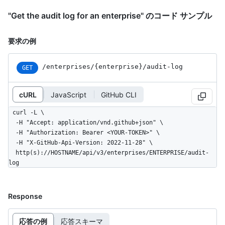
"Get the audit log for an enterprise" のコード サンプル
要求の例
/enterprises
/{enterprise}
/audit-log
GET
cURL
JavaScript
GitHub CLI
curl -L \

  -H "Accept: application/vnd.github+json" \

  -H "Authorization: Bearer <YOUR-TOKEN>" \

  -H "X-GitHub-Api-Version: 2022-11-28" \

  http(s)://HOSTNAME/api/v3/enterprises/ENTERPRISE/audit-
log
Response
応答の例
応答スキーマ