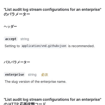
"List audit log stream configurations for an enterprise"
のパラメーター
ヘッダー
string
accept
Setting to
is recommended.
application/vnd.github+json
パスパラメーター
string
必須
enterprise
The slug version of the enterprise name.
"List audit log stream configurations for an enterprise"
の HTTP 応答状態コード