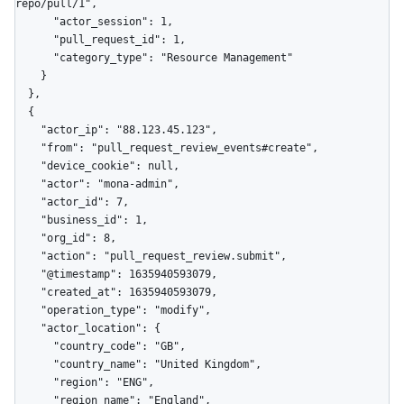
repo/pull/1",

      "actor_session": 1,

      "pull_request_id": 1,

      "category_type": "Resource Management"

    }

  },

  {

    "actor_ip": "88.123.45.123",

    "from": "pull_request_review_events#create",

    "device_cookie": null,

    "actor": "mona-admin",

    "actor_id": 7,

    "business_id": 1,

    "org_id": 8,

    "action": "pull_request_review.submit",

    "@timestamp": 1635940593079,

    "created_at": 1635940593079,

    "operation_type": "modify",

    "actor_location": {

      "country_code": "GB",

      "country_name": "United Kingdom",

      "region": "ENG",

      "region_name": "England",
