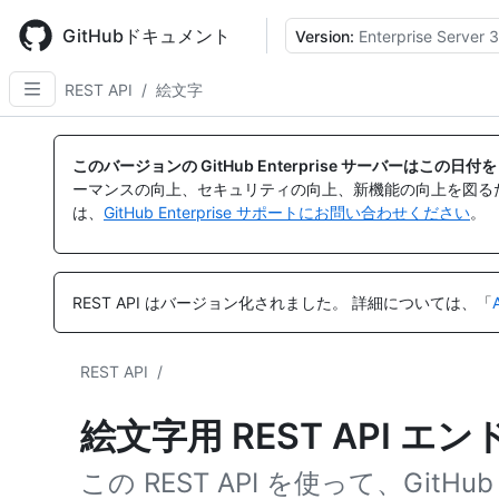
Skip
to
GitHubドキュメント
Version:
Enterprise Server 3
main
content
REST API
/
絵文字
このバージョンの GitHub Enterprise サーバーはこの
ーマンスの向上、セキュリティの向上、新機能の向上を図る
は、
GitHub Enterprise サポートにお問い合わせください
。
REST API はバージョン化されました。
詳細については、「
REST API
/
絵文字用 REST API エ
この REST API を使って、Gi