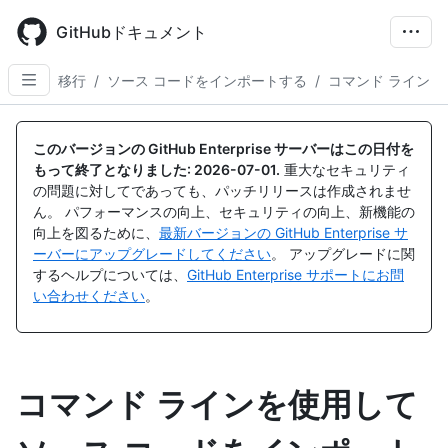
Skip
to
GitHubドキュメント
main
content
移行
/
ソース コードをインポートする
/
コマンド ライン
このバージョンの GitHub Enterprise サーバーはこの日付を
もって終了となりました:
2026-07-01
.
重大なセキュリティ
の問題に対してであっても、パッチリリースは作成されませ
ん。 パフォーマンスの向上、セキュリティの向上、新機能の
向上を図るために、
最新バージョンの GitHub Enterprise サ
ーバーにアップグレードしてください
。 アップグレードに関
するヘルプについては、
GitHub Enterprise サポートにお問
い合わせください
。
コマンド ラインを使用して