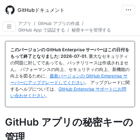
Skip
to
GitHubドキュメント
main
content
アプリ
/
GitHub アプリの作成
/
GitHub App で認証する
/
秘密キーを管理する
このバージョンの GitHub Enterprise サーバーはこの日付を
もって終了となりました:
2026-07-01
.
重大なセキュリティ
の問題に対してであっても、パッチリリースは作成されませ
ん。 パフォーマンスの向上、セキュリティの向上、新機能の
向上を図るために、
最新バージョンの GitHub Enterprise サ
ーバーにアップグレードしてください
。 アップグレードに関
するヘルプについては、
GitHub Enterprise サポートにお問
い合わせください
。
GitHub アプリの秘密キーの
管理