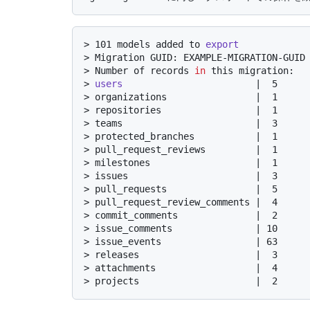
> 
101 models added to 
export
> 
Migration GUID: EXAMPLE-MIGRATION-GUID
> 
Number of records 
in
 this migration:
> 
users
                        |  5
> 
organizations                |  1
> 
repositories                 |  1
> 
teams                        |  3
> 
protected_branches           |  1
> 
pull_request_reviews         |  1
> 
milestones                   |  1
> 
issues                       |  3
> 
pull_requests                |  5
> 
pull_request_review_comments |  4
> 
commit_comments              |  2
> 
issue_comments               | 10
> 
issue_events                 | 63
> 
releases                     |  3
> 
attachments                  |  4
> 
projects                     |  2