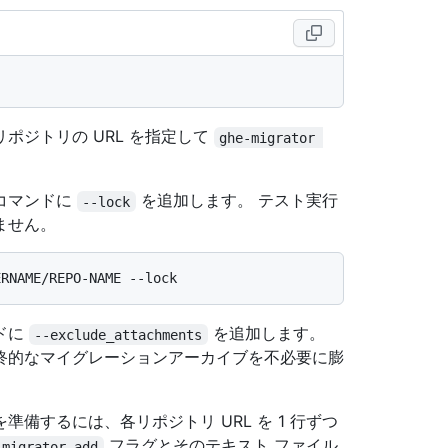
ポジトリの URL を指定して
ghe-migrator 
コマンドに
を追加します。 テスト実行
--lock
ません。
ドに
を追加します。
--exclude_attachments
終的なマイグレーションアーカイブを不必要に膨
備するには、各リポジトリ URL を 1 行ずつ
フラグとそのテキスト ファイル
-migrator add