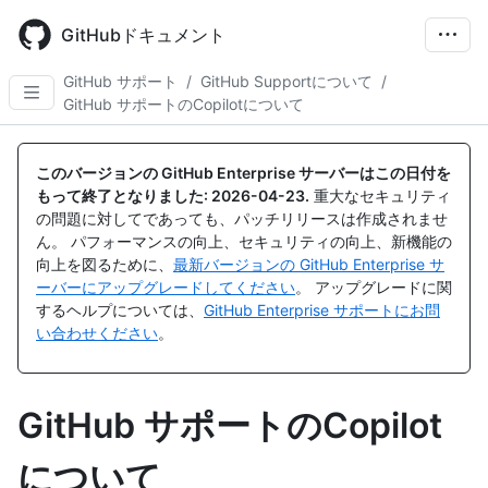
Skip
to
GitHubドキュメント
main
content
GitHub サポート
/
GitHub Supportについて
/
GitHub サポートのCopilotについて
このバージョンの GitHub Enterprise サーバーはこの日付を
もって終了となりました:
2026-04-23
.
重大なセキュリティ
の問題に対してであっても、パッチリリースは作成されませ
ん。 パフォーマンスの向上、セキュリティの向上、新機能の
向上を図るために、
最新バージョンの GitHub Enterprise サ
ーバーにアップグレードしてください
。 アップグレードに関
するヘルプについては、
GitHub Enterprise サポートにお問
い合わせください
。
GitHub サポートのCopilot
について