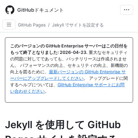
Skip
to
GitHubドキュメント
main
content
GitHub Pages
/
Jekyll でサイトを設定する
このバージョンの GitHub Enterprise サーバーはこの日付を
もって終了となりました:
2026-04-23
.
重大なセキュリティ
の問題に対してであっても、パッチリリースは作成されませ
ん。 パフォーマンスの向上、セキュリティの向上、新機能の
向上を図るために、
最新バージョンの GitHub Enterprise サ
ーバーにアップグレードしてください
。 アップグレードに関
するヘルプについては、
GitHub Enterprise サポートにお問
い合わせください
。
Jekyll を使用して GitHub