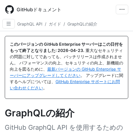
Skip
to
GitHubドキュメント
main
content
GraphQL API
/
ガイド
/
GraphQLの紹介
このバージョンの GitHub Enterprise サーバーはこの日付を
もって終了となりました:
2026-04-23
.
重大なセキュリティ
の問題に対してであっても、パッチリリースは作成されませ
ん。 パフォーマンスの向上、セキュリティの向上、新機能の
向上を図るために、
最新バージョンの GitHub Enterprise サ
ーバーにアップグレードしてください
。 アップグレードに関
するヘルプについては、
GitHub Enterprise サポートにお問
い合わせください
。
GraphQLの紹介
GitHub GraphQL API を使用するための