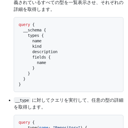
義されているすべての型を一覧表示させ、それぞれの
詳細を取得します。
query
{
  __schema 
{
    types 
{
      name

      kind

      description

      fields 
{
        name

}
}
}
}
に対してクエリを実行して、任意の型の詳細
__type
を取得します。
query
{
  __type
(
name
:
"Repository"
)
{