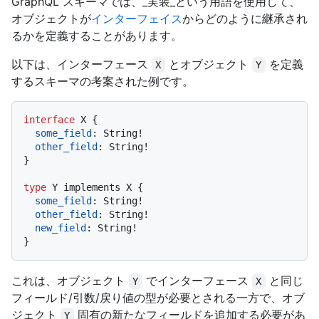
GraphQL スキーマでは、_実装_という用語を使用して、
オブジェクトが
インターフェイス
からどのように継承され
るかを定義することがあります。
以下は、インターフェース
とオブジェクト
を定義
X
Y
するスキーマの考案された例です。
interface
 X 
{
some_field
:
 String
!
other_field
:
 String
!
}
type
 Y implements X 
{
some_field
:
 String
!
other_field
:
 String
!
new_field
:
 String
!
}
これは、オブジェクト
でインターフェース
と同じ
Y
X
フィールド/引数/戻り値の型が必要とされる一方で、オブ
ジェクト
固有の新たなフィールドを追加する必要があ
Y