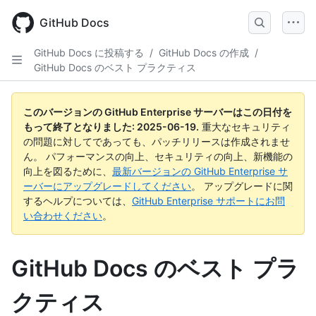
Skip
to
GitHub Docs
main
content
GitHub Docs に投稿する
/
GitHub Docs の作成
/
GitHub Docs のベスト プラクティス
このバージョンの GitHub Enterprise サーバーはこの日付を
もって終了となりました:
2025-06-19
.
重大なセキュリティ
の問題に対してであっても、パッチリリースは作成されませ
ん。 パフォーマンスの向上、セキュリティの向上、新機能の
向上を図るために、
最新バージョンの GitHub Enterprise サ
ーバーにアップグレードしてください
。 アップグレードに関
するヘルプについては、
GitHub Enterprise サポートにお問
い合わせください
。
GitHub Docs のベスト プラ
クティス