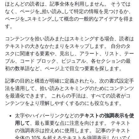
ほとんどの読者は、記事全体を利用しません。 そうでは
なく、ページを_拾い読み_して特定の情報を見つけるか、
ページを_スキミング_して概念の一般的なアイデアを得ま
す。
コンテンツを拾い読みまたはスキミングする場合、読者は
テキストの大きなかたまりをスキップします。 自分のタ
スクに関連する要素や、見出し、アラート、リスト、テー
ブル、コード ブロック、ビジュアル、各セクションの最
初の数単語など、ページ上で目立つ要素を探します。
記事の目的と構造が明確に定義されたら、次の書式設定手
法を適用して、拾い読みとスキミングのためにコンテンツ
を最適化できます。 これらの手法は、すべての読者がコ
ンテンツをより理解しやすくするのにも役立ちます。
太字やハイパーリンクなどの
テキストの強調表示を使
用して
、最も重要な点に注意を向けます。 テキスト
の強調表示は控えめに使用します。 記事のテキスト
全体の 10% を超えるテキストを強調表示しないでく