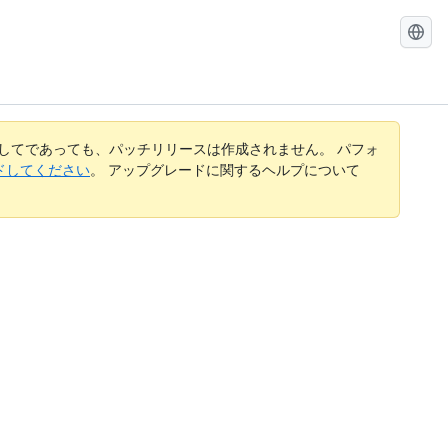
Search
GitHub
Docs
してであっても、パッチリリースは作成されません。 パフォ
レードしてください
。 アップグレードに関するヘルプについて