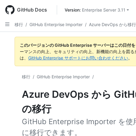
Skip
to
GitHub Docs
Version: 
Enterprise Server 3.11
main
content
移行
/
GitHub Enterprise Importer
/
Azure DevOps から移
このバージョンの GitHub Enterprise サーバーはこの
ーマンスの向上、セキュリティの向上、新機能の向上を図る
は、
GitHub Enterprise サポートにお問い合わせください
。
移行
/
GitHub Enterprise Importer
/
Azure DevOps から GitHu
の移行
GitHub Enterprise Import
に移行できます。