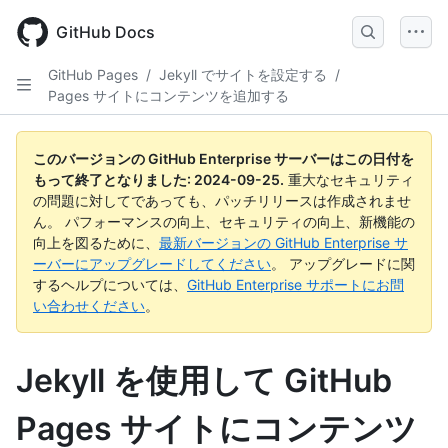
Skip
to
GitHub Docs
main
content
GitHub Pages
/
Jekyll でサイトを設定する
/
Pages サイトにコンテンツを追加する
このバージョンの GitHub Enterprise サーバーはこの日付を
もって終了となりました:
2024-09-25
.
重大なセキュリティ
の問題に対してであっても、パッチリリースは作成されませ
ん。 パフォーマンスの向上、セキュリティの向上、新機能の
向上を図るために、
最新バージョンの GitHub Enterprise サ
ーバーにアップグレードしてください
。 アップグレードに関
するヘルプについては、
GitHub Enterprise サポートにお問
い合わせください
。
Jekyll を使用して GitHub
Pages サイトにコンテンツ