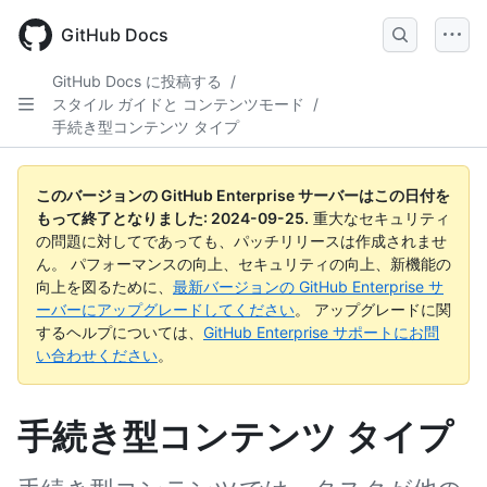
Skip
to
GitHub Docs
main
content
GitHub Docs に投稿する
/
スタイル ガイドと コンテンツモード
/
手続き型コンテンツ タイプ
このバージョンの GitHub Enterprise サーバーはこの日付を
もって終了となりました:
2024-09-25
.
重大なセキュリティ
の問題に対してであっても、パッチリリースは作成されませ
ん。 パフォーマンスの向上、セキュリティの向上、新機能の
向上を図るために、
最新バージョンの GitHub Enterprise サ
ーバーにアップグレードしてください
。 アップグレードに関
するヘルプについては、
GitHub Enterprise サポートにお問
い合わせください
。
手続き型コンテンツ タイプ