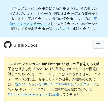
ドキュメントには� �繁に更新が� えられ、その都度公
開されています。本ページの翻訳はま� 未完成な部分があ
ることをご了承く� さい。最新の情� �については、
英
語のドキュメンテーション
をご参照く� さい。本ページの
翻訳に問題がある� �合は
こちらまで
ご連絡く� さい。
GitHub Docs
このバージョンの GitHub Enterprise はこの日付をもって終
了となりました:
2022-02-16
.
重大なセキュリティの問題に
対してであっても、パッチリリースは作成されません。 パフ
ォーマンスの向上、セキュリティの改善、新機能のために
は、
最新バージョンのGitHub Enterpriseにアップグレード
し
てく� さい。 アップグレードに関する支援については、
GitHub Enterprise supportに連絡
してく� さい。