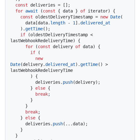
const
 deliveries = [];

for
await
 (
const
 { data } 
of
 iterator) {

const
 oldestDeliveryTimestamp = 
new
Date
(

      data[data.
length
 - 
1
].
delivered_at
    ).
getTime
();

if
 (oldestDeliveryTimestamp < 
lastWebhookRedeliveryTime) {

for
 (
const
 delivery 
of
 data) {

if
 (

new
Date
(delivery.
delivered_at
).
getTime
() > 
lastWebhookRedeliveryTime

        ) {

          deliveries.
push
(delivery);

        } 
else
 {

break
;

        }

      }

break
;

    } 
else
 {

      deliveries.
push
(...data);

    }

  }
