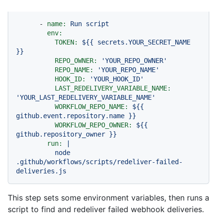
-
name:
Run
script
env:
TOKEN:
${{
secrets.YOUR_SECRET_NAME
}}
REPO_OWNER:
'YOUR_REPO_OWNER'
REPO_NAME:
'YOUR_REPO_NAME'
HOOK_ID:
'YOUR_HOOK_ID'
LAST_REDELIVERY_VARIABLE_NAME:
'YOUR_LAST_REDELIVERY_VARIABLE_NAME'
WORKFLOW_REPO_NAME:
${{
github.event.repository.name
}}
WORKFLOW_REPO_OWNER:
${{
github.repository_owner
}}
run:
|
node
.github/workflows/scripts/redeliver-failed-
deliveries.js
This step sets some environment variables, then runs a
script to find and redeliver failed webhook deliveries.