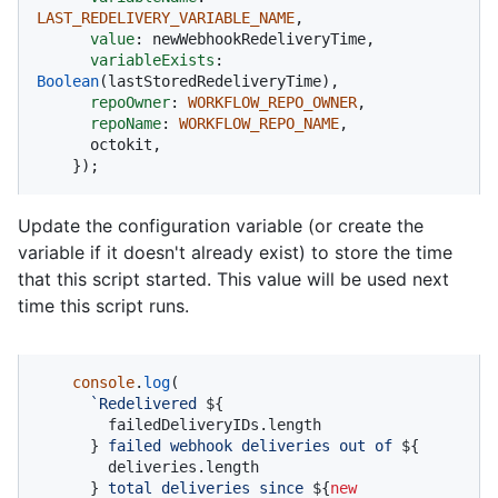
LAST_REDELIVERY_VARIABLE_NAME
,

value
: newWebhookRedeliveryTime,

variableExists
: 
Boolean
(lastStoredRedeliveryTime),

repoOwner
: 
WORKFLOW_REPO_OWNER
,

repoName
: 
WORKFLOW_REPO_NAME
,

      octokit,

    });
Update the configuration variable (or create the
variable if it doesn't already exist) to store the time
that this script started. This value will be used next
time this script runs.
console
.
log
(

`Redelivered 
${

        failedDeliveryIDs.length

      }
 failed webhook deliveries out of 
${

        deliveries.length

      }
 total deliveries since 
${
new