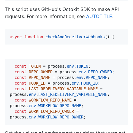
This script uses GitHub's Octokit SDK to make API
requests. For more information, see
AUTOTITLE
.
async
function
checkAndRedeliverWebhooks
(
) {
const
TOKEN
 = process.
env
.
TOKEN
;

const
REPO_OWNER
 = process.
env
.
REPO_OWNER
;

const
REPO_NAME
 = process.
env
.
REPO_NAME
;

const
HOOK_ID
 = process.
env
.
HOOK_ID
;

const
LAST_REDELIVERY_VARIABLE_NAME
 = 
process.
env
.
LAST_REDELIVERY_VARIABLE_NAME
;

const
WORKFLOW_REPO_NAME
 = 
process.
env
.
WORKFLOW_REPO_NAME
;

const
WORKFLOW_REPO_OWNER
 = 
process.
env
.
WORKFLOW_REPO_OWNER
;
Get the values of environment variables that were set