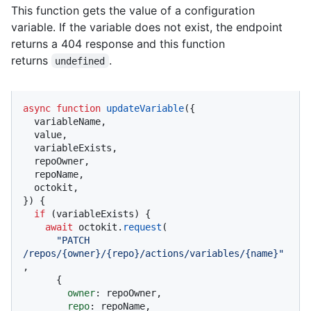
This function gets the value of a configuration
variable. If the variable does not exist, the endpoint
returns a 404 response and this function
returns
.
undefined
async
function
updateVariable
(
{

  variableName,

  value,

  variableExists,

  repoOwner,

  repoName,

  octokit,

}
) {

if
 (variableExists) {

await
 octokit.
request
(

"PATCH 
/repos/{owner}/{repo}/actions/variables/{name}"
,

      {

owner
: repoOwner,

repo
: repoName,
