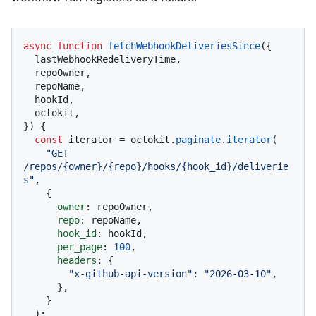
async
function
fetchWebhookDeliveriesSince
(
{

  lastWebhookRedeliveryTime,

  repoOwner,

  repoName,

  hookId,

  octokit,

}
) {

const
 iterator = octokit.
paginate
.
iterator
(

"GET 
/repos/{owner}/{repo}/hooks/{hook_id}/deliverie
s"
,

    {

owner
: repoOwner,

repo
: repoName,

hook_id
: hookId,

per_page
: 
100
,

headers
: {

"x-github-api-version"
: 
"2026-03-10"
,

      },

    }

  );
