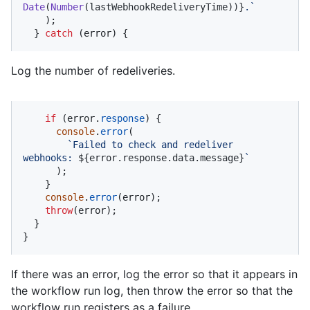
Date
(
Number
(lastWebhookRedeliveryTime))}
.`
    );

  } 
catch
 (error) {
Log the number of redeliveries.
if
 (error.
response
) {

console
.
error
(

`Failed to check and redeliver 
webhooks: 
${error.response.data.message}
`
      );

    }

console
.
error
(error);

throw
(error);

  }

}
If there was an error, log the error so that it appears in
the workflow run log, then throw the error so that the
workflow run registers as a failure.