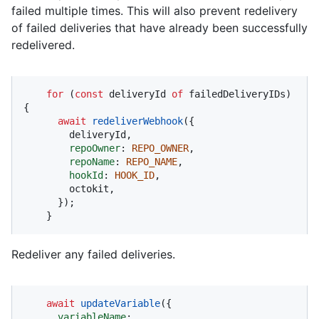
failed multiple times. This will also prevent redelivery
of failed deliveries that have already been successfully
redelivered.
for
 (
const
 deliveryId 
of
 failedDeliveryIDs) 
{

await
redeliverWebhook
({

        deliveryId,

repoOwner
: 
REPO_OWNER
,

repoName
: 
REPO_NAME
,

hookId
: 
HOOK_ID
,

        octokit,

      });

    }
Redeliver any failed deliveries.
await
updateVariable
({

variableName
: 