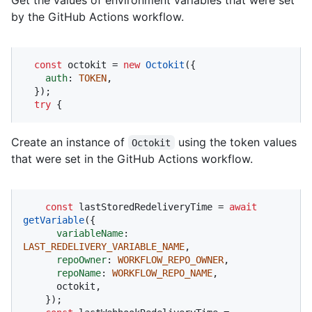
by the GitHub Actions workflow.
const
 octokit = 
new
Octokit
({ 

auth
: 
TOKEN
,

  });

try
 {
Create an instance of
using the token values
Octokit
that were set in the GitHub Actions workflow.
const
 lastStoredRedeliveryTime = 
await
getVariable
({

variableName
: 
LAST_REDELIVERY_VARIABLE_NAME
,

repoOwner
: 
WORKFLOW_REPO_OWNER
,

repoName
: 
WORKFLOW_REPO_NAME
,

      octokit,

    });
