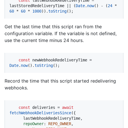
const
 lastWebhookRedeliveryTime = 
lastStoredRedeliveryTime || (
Date
.
now
() - (
24
 * 
60
 * 
60
 * 
1000
)).
toString
();
Get the last time that this script ran from the
configuration variable. If the variable is not defined,
use the current time minus 24 hours.
const
 newWebhookRedeliveryTime = 
Date
.
now
().
toString
();
Record the time that this script started redelivering
webhooks.
const
 deliveries = 
await
fetchWebhookDeliveriesSince
({

      lastWebhookRedeliveryTime,

repoOwner
: 
REPO_OWNER
,
