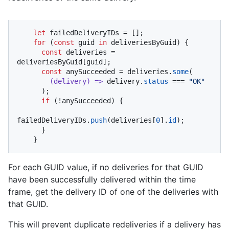
let
 failedDeliveryIDs = [];

for
 (
const
 guid 
in
 deliveriesByGuid) {

const
 deliveries = 
deliveriesByGuid[guid];

const
 anySucceeded = deliveries.
some
(

(
delivery
) =>
 delivery.
status
 === 
"OK"
      );

if
 (!anySucceeded) {

failedDeliveryIDs.
push
(deliveries[
0
].
id
);

      }

    }
For each GUID value, if no deliveries for that GUID
have been successfully delivered within the time
frame, get the delivery ID of one of the deliveries with
that GUID.
This will prevent duplicate redeliveries if a delivery has