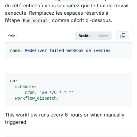
du référentiel où vous souhaitez que le flux de travail
s’exécute. Remplacez les espaces réservés à
l’étape
, comme décrit ci-dessous.
Run script
YAML
Beside
Inline
name:
Redeliver
failed
webhook
deliveries
on:
schedule:
-
cron:
'20 */6 * * *'
workflow_dispatch:
This workflow runs every 6 hours or when manually
triggered.