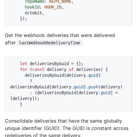
repoName
: 
REPO_NAME
,

hookId
: 
HOOK_ID
,

      octokit,

    });
Get the webhook deliveries that were delivered
after
.
lastWebhookRedeliveryTime
let
 deliveriesByGuid = {};

for
 (
const
 delivery 
of
 deliveries) {

      deliveriesByGuid[delivery.
guid
]

        ? 
deliveriesByGuid[delivery.
guid
].
push
(delivery)

        : (deliveriesByGuid[delivery.
guid
] = 
[delivery]);

    }
Consolidate deliveries that have the same globally
unique identifier (GUID). The GUID is constant across
redeliveries of the same delivery.