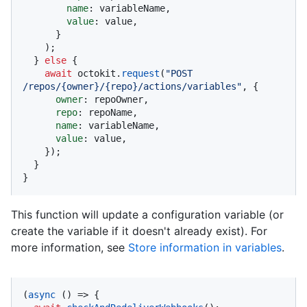
name
: variableName,

value
: value,

      }

    );

  } 
else
 {

await
 octokit.
request
(
"POST 
/repos/{owner}/{repo}/actions/variables"
, {

owner
: repoOwner,

repo
: repoName,

name
: variableName,

value
: value,

    });

  }

}
This function will update a configuration variable (or
create the variable if it doesn't already exist). For
more information, see
Store information in variables
.
(
async
 () => {
