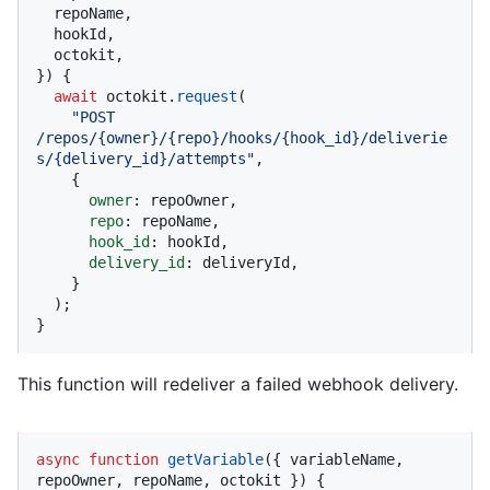
  repoName,

  hookId,

  octokit,

}
) {

await
 octokit.
request
(

"POST 
/repos/{owner}/{repo}/hooks/{hook_id}/deliverie
s/{delivery_id}/attempts"
,

    {

owner
: repoOwner,

repo
: repoName,

hook_id
: hookId,

delivery_id
: deliveryId,

    }

  );

}
This function will redeliver a failed webhook delivery.
async
function
getVariable
(
{ variableName, 
repoOwner, repoName, octokit }
) {
