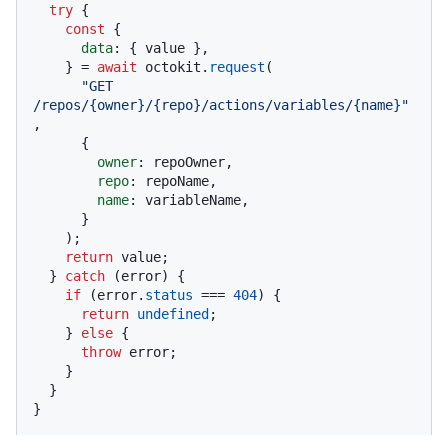
try
 {

const
 {

data
: { value },

    } = 
await
 octokit.
request
(

"GET 
/repos/{owner}/{repo}/actions/variables/{name}"
,

      {

owner
: repoOwner,

repo
: repoName,

name
: variableName,

      }

    );

return
 value;

  } 
catch
 (error) {

if
 (error.
status
 === 
404
) {

return
undefined
;

    } 
else
 {

throw
 error;

    }

  }

}