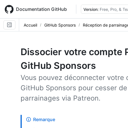
Skip
to
Documentation GitHub
Version:
Free, Pro, & T
main
content
Accueil
GitHub Sponsors
Réception de parrainag
Dissocier votre compte P
GitHub Sponsors
Vous pouvez déconnecter votre c
GitHub Sponsors pour cesser de
parrainages via Patreon.
Remarque