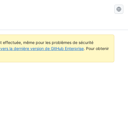
Recherch
dans
GitHub
Docs
est effectuée, même pour les problèmes de sécurité
vers la dernière version de GitHub Enterprise
. Pour obtenir