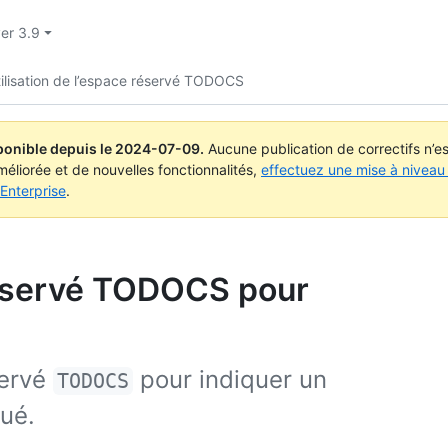
ver 3.9
ilisation de l’espace réservé TODOCS
ponible depuis le
2024-07-09
.
Aucune publication de correctifs n’
méliorée et de nouvelles fonctionnalités,
effectuez une mise à niveau 
Enterprise
.
 réservé TODOCS pour
servé
pour indiquer un
TODOCS
tué.