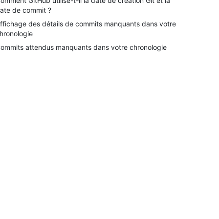
omment GitHub utilise-t-il la date de création Git et la
ate de commit ?
ffichage des détails de commits manquants dans votre
hronologie
ommits attendus manquants dans votre chronologie