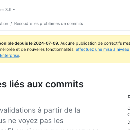
ver 3.9
ution
/
Résoudre les problèmes de commits
ponible depuis le
2024-07-09
.
Aucune publication de correctifs n’
méliorée et de nouvelles fonctionnalités,
effectuez une mise à niveau 
Enterprise
.
s liés aux commits
D
C
validations à partir de la
c
ous ne voyez pas les
D