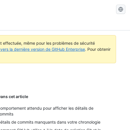
Recherch
dans
GitHub
Docs
est effectuée, même pour les problèmes de sécurité
vers la dernière version de GitHub Enterprise
. Pour obtenir
ans cet article
omportement attendu pour afficher les détails de
ommits
étails de commits manquants dans votre chronologie